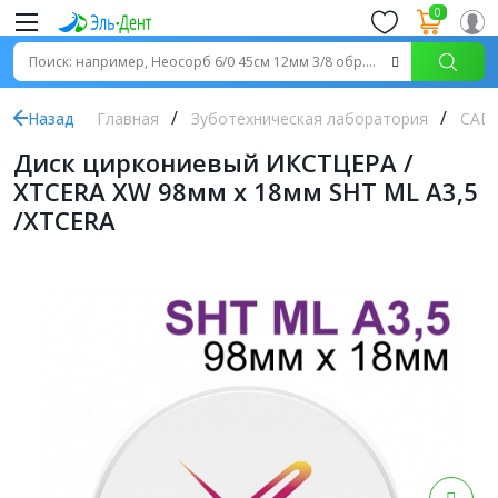
0
Назад
Главная
Зуботехническая лаборатория
CAD 
Диск циркониевый ИКСТЦЕРА /
XTCERA XW 98мм х 18мм SHT ML A3,5
/XTCERA