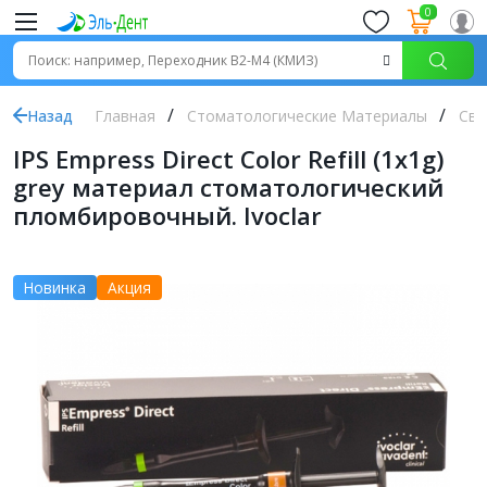
0
Назад
Главная
Стоматологические Материалы
Све
IPS Empress Direct Color Refill (1x1g)
grey материал стоматологический
пломбировочный. Ivoclar
Новинка
Акция