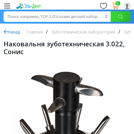
0
Назад
Главная
Зуботехническая лаборатория
Зубо
Наковальня зуботехническая 3.022,
Сонис