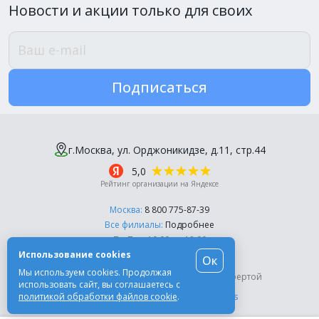
Новости и акции только для своих
Подписаться
г.Москва, ул. Орджоникидзе, д.11, стр.44
5,0
Рейтинг организации на Яндексе
Москва:
8 800 775-87-39
Все филиалы:
Подробнее
Пн-Пт, с 10:00 до 18:00
Использование cookies
Ок
© Компания «Эль-Дент», 2003-2026
Мы используем cookies. Продолжая
Цены на сайте не являются публичной офертой
использовать сайт, вы соглашаетесь с
политикой обработки файлов cookie
.
Разработка сайта -
Moscow Dynamics