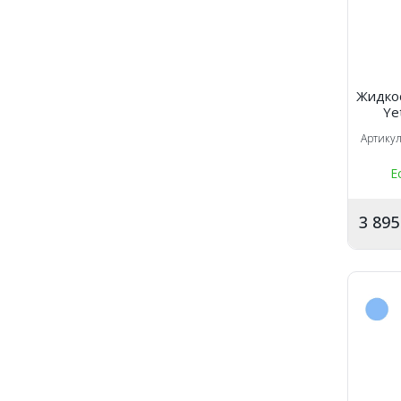
Жидко
Ye
кера
Артику
Е
3 89