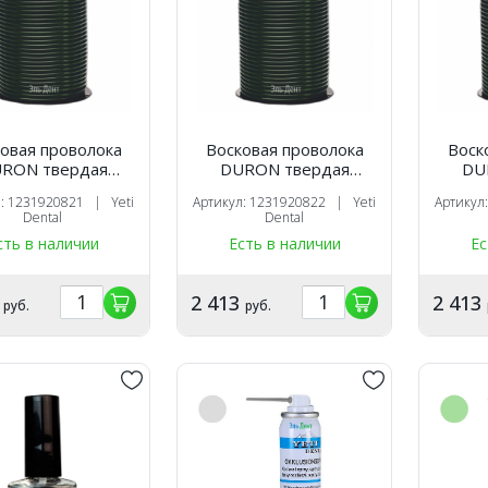
овая проволока
Восковая проволока
Воск
RON твердая
DURON твердая
DU
я (3,0 мм) 250 г,
зеленая (3,5 мм) 250 г,
зелена
л: 1231920821 | Yeti
Артикул: 1231920822 | Yeti
Артикул
Yeti
Yeti
Dental
Dental
сть в наличии
Есть в наличии
Ес
3
2 413
2 413
руб.
руб.