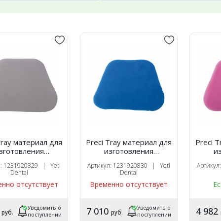
Tray материал для
Preci Tray материал для
Preci 
зготовления
изготовления
и
идуальных ложек,
индивидуальных ложек,
индиви
л: 1231920829 | Yeti
Артикул: 1231920830 | Yeti
Артикул
оотверждаемый
светоотверждаемый
свет
Dental
Dental
ый, 50 шт, Yeti
голубой, 50 шт, Yeti
розов
нно отсутствует
Временно отсутствует
Ес
Уведомить о
Уведомить о
9
7 010
4 982
руб.
руб.
поступлении
поступлении