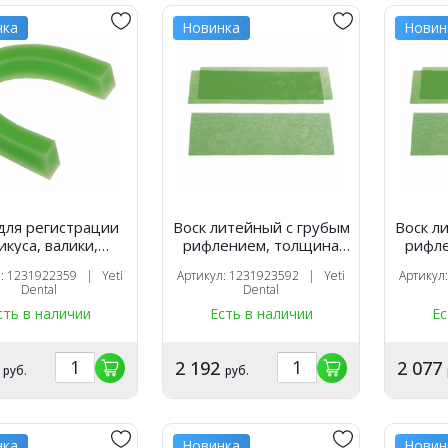
нка
Новинка
Новин
для регистрации
Воск литейный с грубым
Воск л
икуса, валики,
рифлением, толщина
рифл
ней твердости,
0.35 мм, 61 г. (15
0.60
л: 1231922359 | Yeti
Артикул: 1231923592 | Yeti
Артикул
блока (96 шт.),Yeti
пластин), Yeti
п
Dental
Dental
сть в наличии
Есть в наличии
Ес
5
2 192
2 077
руб.
руб.
нка
Новинка
Новин