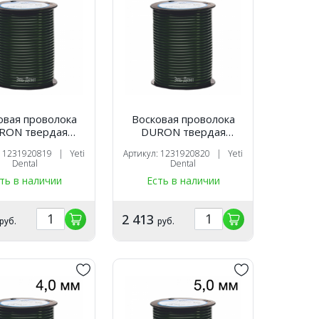
овая проволока
Восковая проволока
RON твердая
DURON твердая
я (2,0 мм) 250 г,
зеленая (2,5 мм) 250 г,
: 1231920819 | Yeti
Артикул: 1231920820 | Yeti
Yeti
Yeti
Dental
Dental
ть в наличии
Есть в наличии
2 413
руб.
руб.