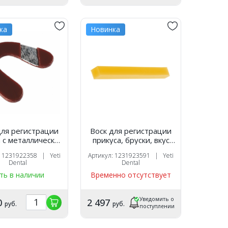
ка
Новинка
для регистрации
Воск для регистрации
 с металлической
прикуса, бруски, вкус
й анатомической
лимона, 490 г. (52 шт),
: 1231922358 | Yeti
Артикул: 1231923591 | Yeti
, толщина 4 мм
Yeti
Dental
Dental
60 шт),Yeti
ть в наличии
Временно отсутствует
Уведомить о
0
2 497
руб.
руб.
поступлении