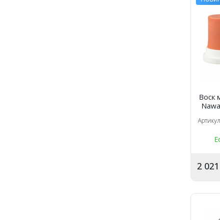
Воск
Nawa
комп
Артику
Е
2 02