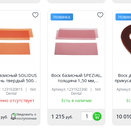
Новинка
Новин
сный SOLIDUS
Воск базисный SPEZIAL,
Воск 
нь твердый 500 г,
толщина 1,50 мм,
прикуса
Yeti
зимнее качество, t =
фольго
л: 1231920815 | Yeti
Артикул: 1231922360 | Yeti
Артикул
54°С (500г.),Yeti
формы
Dental
Dental
(
нно отсутствует
Есть в наличии
Ес
Уведомить о
9
1 215
10 01
руб.
руб.
поступлении