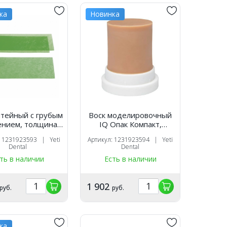
ка
Новинка
итейный с грубым
Воск моделировочный
ением, толщина
IQ Опак Компакт,
 мм., 107 г. (15
бежевый, компактный
: 1231923593 | Yeti
Артикул: 1231923594 | Yeti
ластин), Yeti
цилиндр (45 г.), Yeti
Dental
Dental
ть в наличии
Есть в наличии
1 902
руб.
руб.
ка