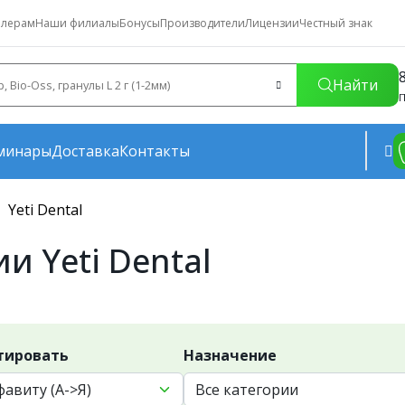
лерам
Наши филиалы
Бонусы
Производители
Лицензии
Честный знак
Найти
П
минары
Доставка
Контакты
Yeti Dental
 Yeti Dental
тировать
Назначение