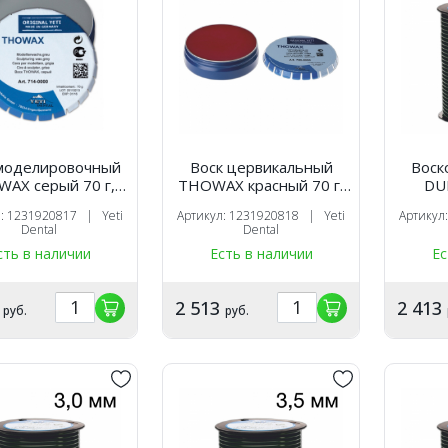
 моделировочный
Воск цервикальный
Воск
AX серый 70 г,
THOWAX красный 70 г,
DU
Yeti
Yeti
зелена
л: 1231920817 | Yeti
Артикул: 1231920818 | Yeti
Артикул
Dental
Dental
сть в наличии
Есть в наличии
Ес
7
2 513
2 413
руб.
руб.