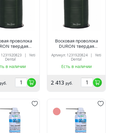
овая проволока
Восковая проволока
RON твердая
DURON твердая
я (4,0 мм) 250 г,
зеленая (5,0 мм) 250 г,
: 1231920823 | Yeti
Артикул: 1231920824 | Yeti
Yeti
Yeti
Dental
Dental
ть в наличии
Есть в наличии
2 413
руб.
руб.