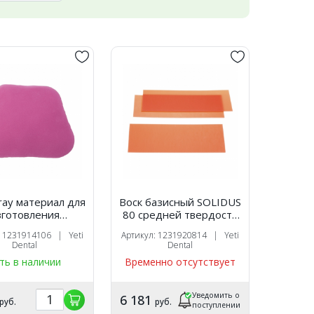
Tray материал для
Воск базисный SOLIDUS
зготовления
80 средней твердости
дуальных ложек,
500 г, Yeti
: 1231914106 | Yeti
Артикул: 1231920814 | Yeti
оотверждаемый
Dental
Dental
ый, 50 шт, Yeti
ть в наличии
Временно отсутствует
Уведомить о
6 181
руб.
руб.
поступлении