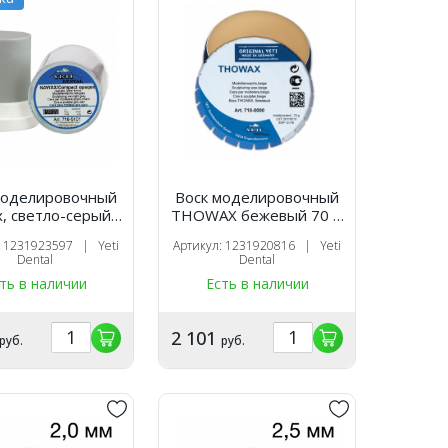
моделировочный
Воск моделировочный
, светло-серый,
THOWAX бежевый 70 г,
ктный цилиндр,
Yeti
: 1231923597 | Yeti
Артикул: 1231920816 | Yeti
(45 г.), Yeti
Dental
Dental
ть в наличии
Есть в наличии
2 101
руб.
руб.