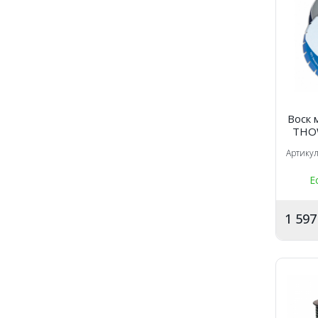
Воск
THOW
Артику
Е
1 59