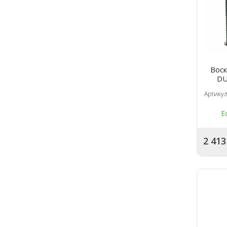
Воск
DU
зелена
Артику
Е
2 41