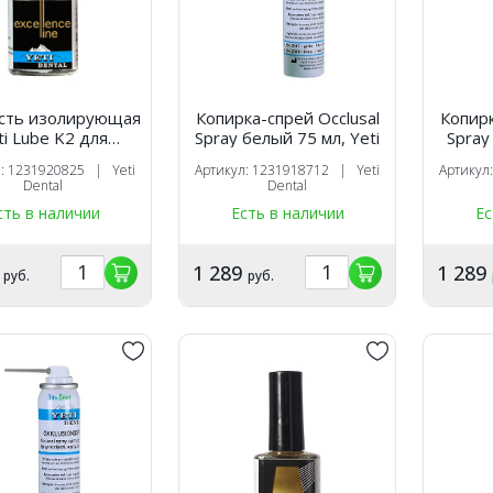
сть изолирующая
Копирка-спрей Occlusal
Копирк
ti Lube K2 для
Spray белый 75 мл, Yeti
Spray
мики 18 мл, Yeti
л: 1231920825 | Yeti
Артикул: 1231918712 | Yeti
Артикул
Dental
Dental
сть в наличии
Есть в наличии
Ес
5
1 289
1 289
руб.
руб.