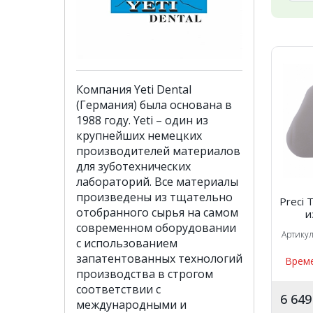
Компания Yeti Dental
(Германия) была основана в
1988 году. Yeti – один из
крупнейших немецких
производителей материалов
для зуботехнических
лабораторий. Все материалы
произведены из тщательно
Preci 
отобранного сырья на самом
и
индив
современном оборудовании
Артику
свет
с использованием
бел
запатентованных технологий
Време
производства в строгом
соответствии с
6 64
международными и