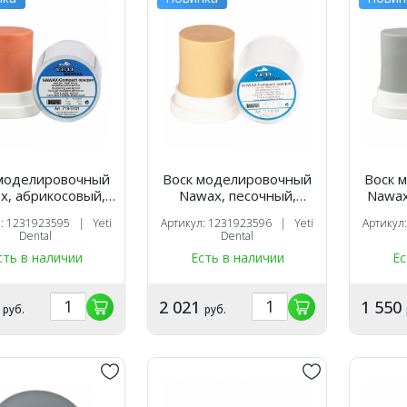
 моделировочный
Воск моделировочный
Воск 
x, абрикосовый,
Nawax, песочный,
Nawax
актный цилиндр,
компактный цилиндр,
компа
л: 1231923595 | Yeti
Артикул: 1231923596 | Yeti
Артикул
(45 г.), Yeti
(45 г.), Yeti
Dental
Dental
сть в наличии
Есть в наличии
Ес
1
2 021
1 550
руб.
руб.