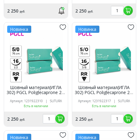
2 250
2 250
руб.
руб.
Новинка
Новинка
Шовный материал(ИГЛА
Шовный материал(ИГЛА
302) PGCL Poliglecaprone 25,
302) PGCL Poliglecaprone 25,
5/0_75_16, рассасыв, 1/2,
5/0_75_16, рассасыв, 3/8,
Артикул: 1231922310 | SUTURA
Артикул: 1231922317 | SUTURA
обр-реж (12 шт.). SUTURA
обр-реж (12 шт.). SUTURA
Есть в наличии
Есть в наличии
2 250
2 250
руб.
руб.
Новинка
Новинка