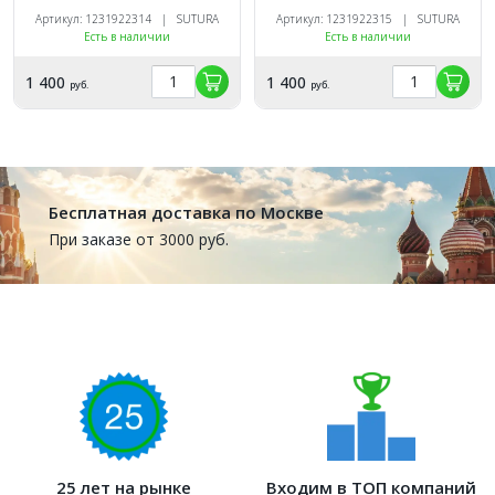
5/0_75_16, нерассасыв, 3/8,
6/0_75_13, нерассасыв, 3/8,
Артикул: 1231922314 | SUTURA
Артикул: 1231922315 | SUTURA
обр-реж (12 шт.). SUTURA
обр-реж (12 шт.). SUTURA
Есть в наличии
Есть в наличии
1 400
1 400
руб.
руб.
Бесплатная доставка по Москве
При заказе от 3000 руб.
25 лет на рынке
Входим в ТОП компаний