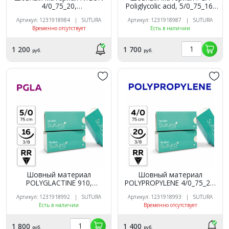
4/0_75_20,
Poliglycolic acid, 5/0_75_16,
нерассасывающаяся, 3/8,
рассасывающ, 3/8,
Артикул: 1231918984 | SUTURA
Артикул: 1231918987 | SUTURA
обратно-режущая (12 шт.),
обратно-режущая (12шт.),
Временно отсутствует
Есть в наличии
SUTURA
SUTURA
1 200
1 700
руб.
руб.
Шовный материал
Шовный материал
POLYGLACTINE 910,
POLYPROPYLENE 4/0_75_20,
5/0_75_16,
нерассасывающаяся, 3/8,
Артикул: 1231918992 | SUTURA
Артикул: 1231918993 | SUTURA
рассасывающаяся, 3/8,
обратно-режущая (12 шт.),
Есть в наличии
Временно отсутствует
обратно-режущая (12 шт.),
SUTURA
SUTURA
1 800
1 400
руб.
руб.