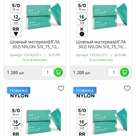
Шовный материал(ИГЛА
Шовный материал(ИГЛА
302) NYLON 5/0_75_12,
302) NYLON 5/0_75_16,
нерассасыв, 1/2, обр-реж
нерассасыв, 3/8, кол. (12
Артикул: 1231922312 | SUTURA
Артикул: 1231922311 | SUTURA
(12 шт.). SUTURA
шт.). SUTURA
Есть в наличии
Есть в наличии
1 200
1 200
руб.
руб.
Новинка
Новинка