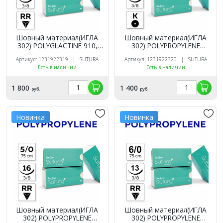
Шовный материал(ИГЛА
Шовный материал(ИГЛА
302) POLYGLACTINE 910,
302) POLYPROPYLENE
5/0_75_16, рассасыв, 3/8,
5/0_75_16, нерассасыв, 3/8,
Артикул: 1231922319 | SUTURA
Артикул: 1231922320 | SUTURA
обр-реж (12 шт.). SUTURA
кол. (12 шт.). SUTURA
Есть в наличии
Есть в наличии
1 800
1 400
руб.
руб.
Новинка
Новинка
Шовный материал(ИГЛА
Шовный материал(ИГЛА
302) POLYPROPYLENE
302) POLYPROPYLENE