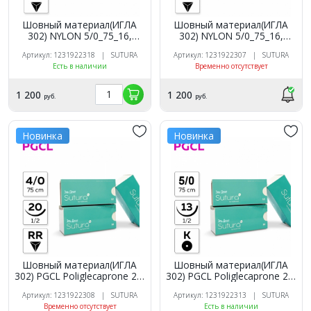
Шовный материал(ИГЛА
Шовный материал(ИГЛА
302) NYLON 5/0_75_16,
302) NYLON 5/0_75_16,
нерассасыв, 3/8, обр-реж
нерассасывающаяся, 1/2,
Артикул: 1231922318 | SUTURA
Артикул: 1231922307 | SUTURA
(12 шт.). SUTURA
обратно-режущая (12 шт.).
Есть в наличии
Временно отсутствует
SUTURA
1 200
1 200
руб.
руб.
Новинка
Новинка
Шовный материал(ИГЛА
Шовный материал(ИГЛА
302) PGCL Poliglecaprone 25,
302) PGCL Poliglecaprone 25,
4/0_75_20, рассасыв, 1/2,
5/0_75_13, рассасыв, 1/2,
Артикул: 1231922308 | SUTURA
Артикул: 1231922313 | SUTURA
обр-реж (12 шт.). SUTURA
кол. (12 шт.). SUTURA
Временно отсутствует
Есть в наличии