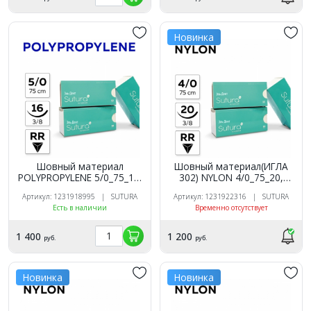
Новинка
Шовный материал
Шовный материал(ИГЛА
POLYPROPYLENE 5/0_75_16,
302) NYLON 4/0_75_20,
нерассасывающаяся, 3/8,
нерассасыв, 3/8, обр-реж
Артикул: 1231918995 | SUTURA
Артикул: 1231922316 | SUTURA
обратно-режущая (12 шт.),
(12 шт.). SUTURA
Есть в наличии
Временно отсутствует
SUTURA
1 400
1 200
руб.
руб.
Новинка
Новинка