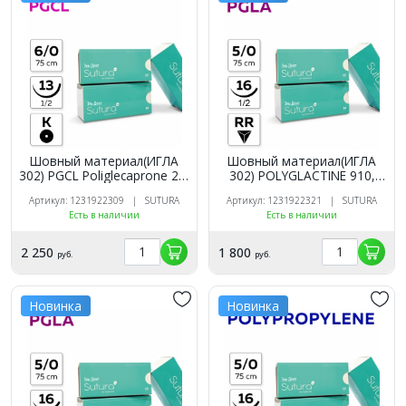
Шовный материал(ИГЛА
Шовный материал(ИГЛА
302) PGCL Poliglecaprone 25,
302) POLYGLACTINE 910,
6/0_75_13, рассасыв, 1/2,
5/0_75_16, рассасыв, 1/2,
Артикул: 1231922309 | SUTURA
Артикул: 1231922321 | SUTURA
кол. (12 шт.). SUTURA
обр-реж (12 шт.). SUTURA
Есть в наличии
Есть в наличии
2 250
1 800
руб.
руб.
Новинка
Новинка