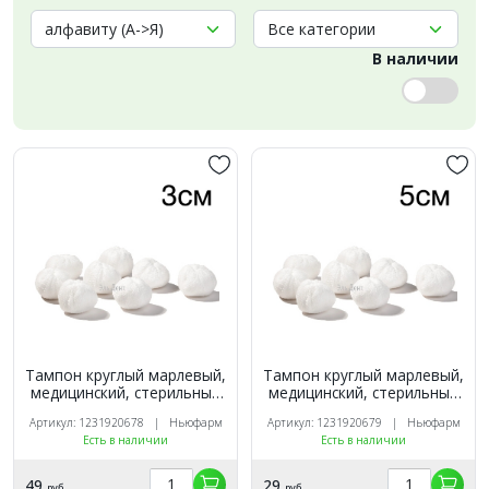
В наличии
Тампон круглый марлевый,
Тампон круглый марлевый,
медицинский, стерильный
медицинский, стерильный
(диам. 3см) 32г/м² (10шт.).
(диам. 5см) 32г/м² (5шт.).
Артикул: 1231920678 | Ньюфарм
Артикул: 1231920679 | Ньюфарм
Ньюфарм
Ньюфарм
Есть в наличии
Есть в наличии
49
29
руб.
руб.