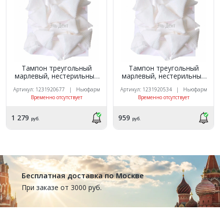
Тампон треугольный
Тампон треугольный
марлевый, нестерильный
марлевый, нестерильный
(5х5х5 см) 32г/м² (200шт.).
(5х5х5 см) 32г/м². (100шт.).
Артикул: 1231920677 | Ньюфарм
Артикул: 1231920534 | Ньюфарм
Ньюфарм
Ньюфарм
Временно отсутствует
Временно отсутствует
1 279
959
руб.
руб.
Бесплатная доставка по Москве
При заказе от 3000 руб.