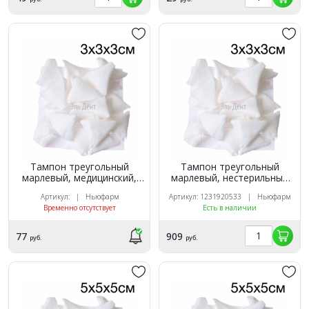
Тампон треугольный
Тампон треугольный
марлевый, медицинский,
марлевый, нестерильный
стерильньй (3х3х3 см) 32г/
(3х3х3 см) 32г/м² (100шт.).
Артикул: | Ньюфарм
Артикул: 1231920533 | Ньюфарм
м² (10шт.). Ньюфарм
Ньюфарм
Временно отсутствует
Есть в наличии
77
909
руб.
руб.