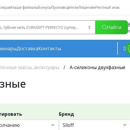
лерам
Наши филиалы
Бонусы
Производители
Лицензии
Честный знак
Найти
П
минары
Доставка
Контакты
почные массы, аксессуары
А-силиконы двухфазные
азные
тировать
Бренд