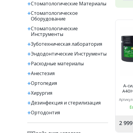
Стоматологические Материалы
Стоматологическое
Оборудование
Стоматологические
Инструменты
Зуботехническая лаборатория
Эндодонтические Инструменты
Расходные материалы
Анестезия
Ортопедия
А-си
A40H
Хирургия
сн
Артикул
зелены
Дезинфекция и стерилизация
ката
Е
Ортодонтия
2 99