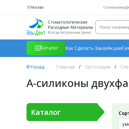
Москва
О компании
Ди
Стоматологические
Расходные Материалы
Всегда Актуальные Цены!
Каталог
Как Сделать Заказ
Акции
Се
Назад
Главная
Ортопедия
Сле
А-силиконы двухф
Каталог
Сор