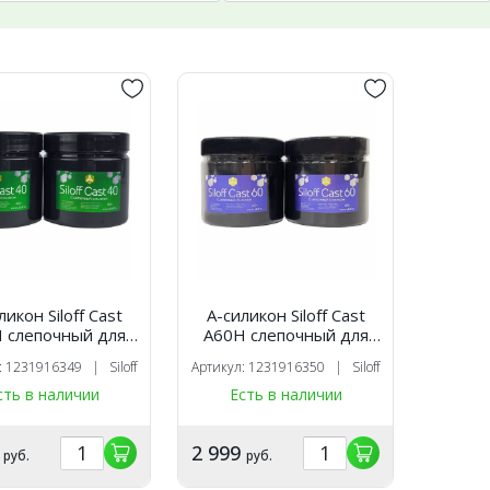
ликон Siloff Cast
А-силикон Siloff Cast
 слепочный для
A60H слепочный для
ятия оттисков,
снятия оттисков, синий,
: 1231916349 | Siloff
Артикул: 1231916350 | Siloff
й, (база 0.5 кг +
(база 0.5 кг +
лизатор 0.5 кг)
катализатор 0.5 кг)
сть в наличии
Есть в наличии
9
2 999
руб.
руб.