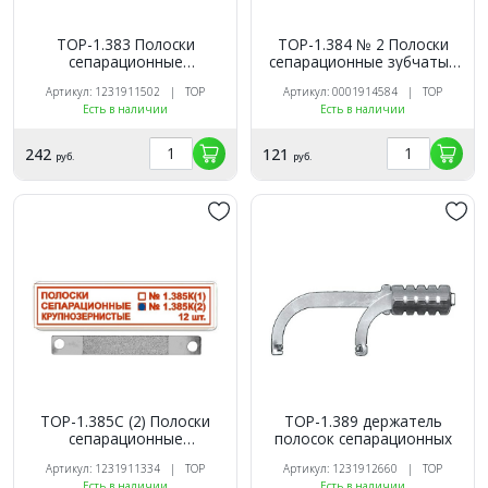
ТОР-1.383 Полоски
ТОР-1.384 № 2 Полоски
сепарационные
сепарационные зубчатые
металлические 90мкм/6
12 шт,
Артикул: 1231911502 | ТОР
Артикул: 0001914584 | ТОР
мм/50 мм 100шт.
Есть в наличии
Есть в наличии
242
121
руб.
руб.
ТОР-1.385C (2) Полоски
ТОР-1.389 держатель
сепарационные
полосок сепарационных
крупнозернистые, 12 шт
Артикул: 1231911334 | ТОР
Артикул: 1231912660 | ТОР
Есть в наличии
Есть в наличии