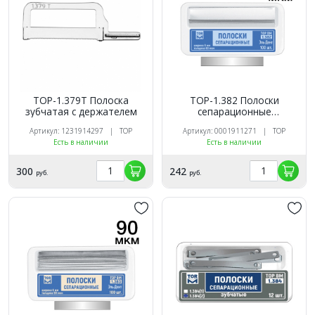
ТОР-1.379Т Полоска
ТОР-1.382 Полоски
зубчатая с держателем
сепарационные
металлические 60мкм/6
Артикул: 1231914297 | ТОР
Артикул: 0001911271 | ТОР
мм/50 мм 100шт.
Есть в наличии
Есть в наличии
300
242
руб.
руб.