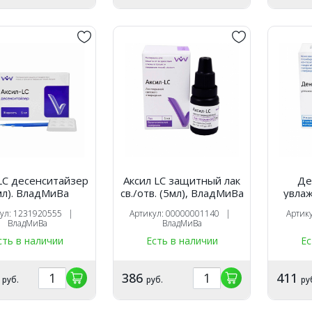
LC десенситайзер
Аксил LC защитный лак
Де
мл). ВладМиВа
св./отв. (5мл), ВладМиВа
увла
жид
кул: 1231920555 |
Артикул: 00000001140 |
Артик
ВладМиВа
ВладМиВа
сть в наличии
Есть в наличии
Ес
5
386
411
руб.
руб.
ру