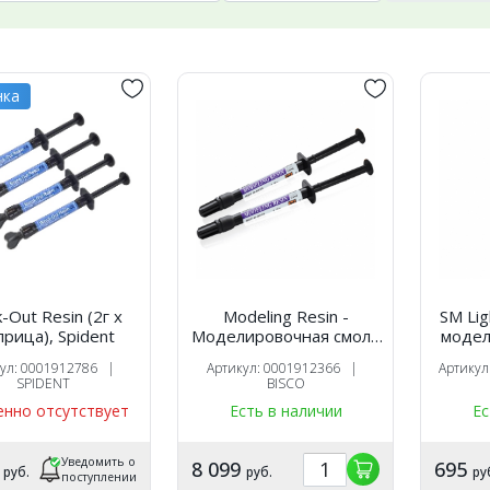
нка
k-Out Resin (2г х
Modeling Resin -
SM Li
рица), Spident
Моделировочная смола
модел
для работы с
кул: 0001912786 |
Артикул: 0001912366 |
Артику
композитами (2шпр x
SPIDENT
BISCO
1,5г), Bisco
нно отсутствует
Есть в наличии
Ес
Уведомить о
0
8 099
695
руб.
руб.
ру
поступлении