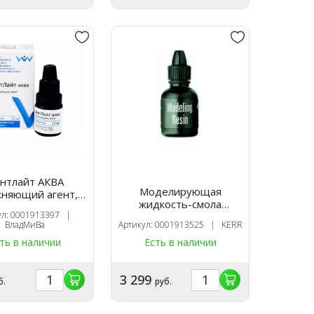
нтлайт АКВА
Моделирующая
жняющий агент,
жидкость-смола
кость (5 мл),
ул: 0001913397 |
Modeling Resin (10мл)
ВладМиВа
ВладМиВа
Артикул: 0001913525 | KERR
800-503, Kerr
ть в наличии
Есть в наличии
3 299
б.
руб.