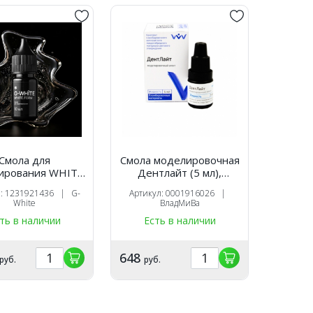
Смола для
Смола моделировочная
ирования WHITE
Дентлайт (5 мл),
10мл, G-WHITE
ВладМиВа
л: 1231921436 | G-
Артикул: 0001916026 |
White
ВладМиВа
ть в наличии
Есть в наличии
648
руб.
руб.