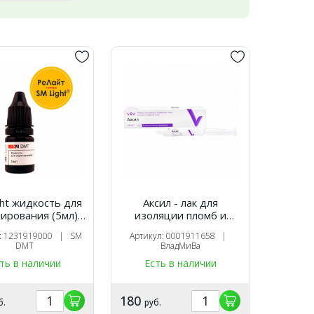
ght жидкость для
Аксил - лак для
ирования (5мл),
изоляции пломб и
SM DMT
защиты десны,
л: 1231919000 | SM
Артикул: 0001911658 |
ВладМиВа
DMT
ВладМиВа
ть в наличии
Есть в наличии
180
б.
руб.