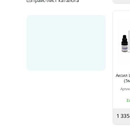
Прайс-лист каталога
Аксил 
(5
Арти
Е
1 33