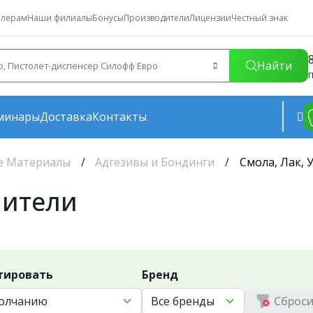
лерам
Наши филиалы
Бонусы
Производители
Лицензии
Честный знак
Найти
П
минары
Доставка
Контакты
е Материалы
Адгезивы и Бондинги
Смола, Лак,
нители
тировать
Бренд
Сброси