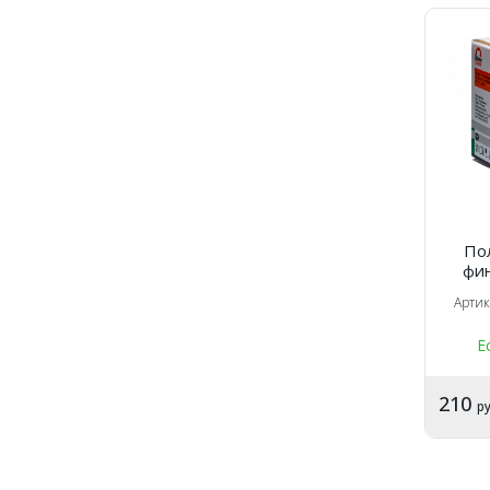
По
фин
Арти
Е
210
ру