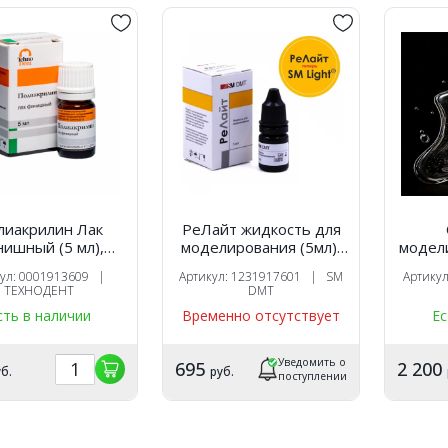
лиакрилин Лак
РеЛайт жидкость для
ишный (5 мл),
моделирования (5мл),
модел
Технодент
SM DMT
FORM 
кул: 0001913609 |
Артикул: 1231917601 | SM
Артику
ТЕХНОДЕНТ
DMT
сть в наличии
Временно отсутствует
Ес
Уведомить о
695
2 200
б.
руб.
поступлении