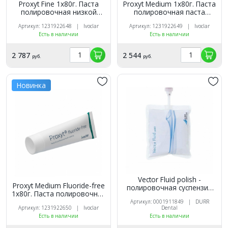
Proxyt Fine 1x80г. Паста
Proxyt Medium 1x80г. Паста
полировочная низкой
полировочная паста
абразивности со фтором.
средней абразивности со
Артикул: 1231922648 | Ivoclar
Артикул: 1231922649 | Ivoclar
Ivoclar
фтором. Ivoclar
Есть в наличии
Есть в наличии
2 787
2 544
руб.
руб.
Новинка
Vector Fluid polish -
Proxyt Medium Fluoride-free
полировочная суспензия
1x80г. Паста полировочная
200 мл.
паста средней
Артикул: 0001911849 | DURR
Артикул: 1231922650 | Ivoclar
Dental
абразивности без фтора.
Есть в наличии
Есть в наличии
Ivoclar