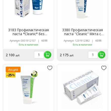
3183 Профилактическая
3380 Профилактическая
паста *Cleanic* без
паста "Cleanic" Мята с
фторида, тюбик 100г Kerr
фтором 100г, Kerr
Артикул: 0001912157 | KERR
Артикул: 1231912382 | KERR
Есть в наличии
Есть в наличии
2 100
2 175
руб.
руб.
Акция
-25
%