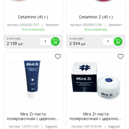
Detartrine (45 г.)
Detartrine Z (45 г.)
Артикул: 00000001237 | Septodont
Артикул: 00000001236 | Septodont
Есть в наличии
Есть в наличии
3 563 руб.
4 020 руб.
2 139
2 534
руб.
руб.
Mira Zr-паста
Mira Zr-паста
полировочная с цирконом,
полировочная с цирконом,
Мята, 120г, Kagayaki
Мята, 50г, Kagayaki
Артикул: 1231911335 | Kagayaki
Артикул: 0001916544 | Kagayaki