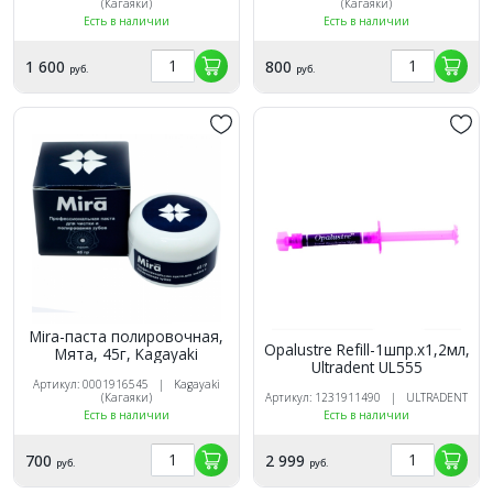
(Кагаяки)
(Кагаяки)
Есть в наличии
Есть в наличии
1 600
800
руб.
руб.
Mira-паста полировочная,
Opalustre Refill-1шпр.х1,2мл,
Мята, 45г, Kagayaki
Ultradent UL555
Артикул: 0001916545 | Kagayaki
(Кагаяки)
Артикул: 1231911490 | ULTRADENT
Есть в наличии
Есть в наличии
700
2 999
руб.
руб.