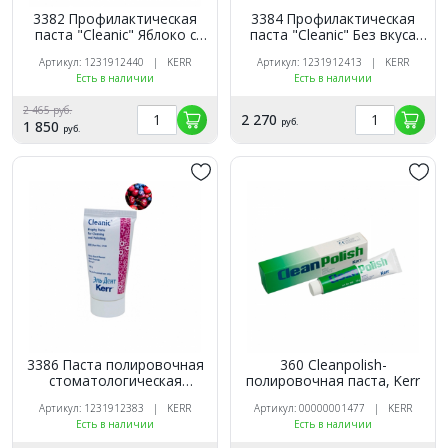
3382 Профилактическая
3384 Профилактическая
паста "Cleanic" Яблоко с
паста "Cleanic" Без вкуса
фтором 100г, Kerr
без красителей с фтором
Артикул: 1231912440 | KERR
Артикул: 1231912413 | KERR
100г, Kerr
Есть в наличии
Есть в наличии
2 465 руб.
2 270
руб.
1 850
руб.
3386 Паста полировочная
360 Cleanpolish-
стоматологическая
полировочная паста, Kerr
*Cleanic* ягодный вкус 100г
Артикул: 1231912383 | KERR
Артикул: 00000001477 | KERR
Kerr
Есть в наличии
Есть в наличии