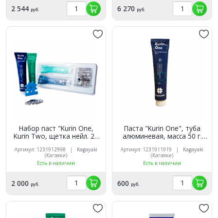
2 544
6 270
руб.
руб.
Набор паст "Kurin One,
Паста "Kurin One", туба
Kurin Two, щетка нейл. 25
алюминевая, масса 50 г.
шт.", Kagayaki
Kagayaki
Артикул: 1231912998 | Kagayaki
Артикул: 1231911919 | Kagayaki
(Кагаяки)
(Кагаяки)
Есть в наличии
Есть в наличии
2 000
600
руб.
руб.