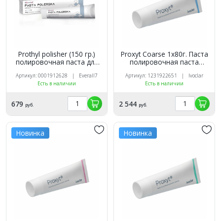
Prothyl polisher (150 гр.)
Proxyt Coarse 1x80г. Паста
полировочная паста для
полировочная паста
акриловых пластмасс и
высокой абразивности со
Артикул: 0001912628 | Everall7
Артикул: 1231922651 | Ivoclar
металлов (Polishing paste),
фтором. Ivoclar
Есть в наличии
Есть в наличии
EVERALL7
679
2 544
руб.
руб.
Новинка
Новинка