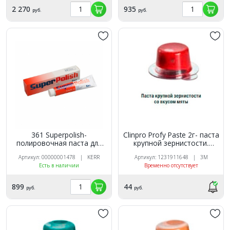
2 270
935
руб.
руб.
361 Superpolish-
Clinpro Profy Paste 2г- паста
полировочная паста для
крупной зернистости.
зеркального блеска, Kerr
Мята, красная, 1ШТ,, 3М
Артикул: 00000001478 | KERR
Артикул: 1231911648 | 3M
Есть в наличии
Временно отсутствует
899
44
руб.
руб.