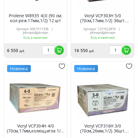
Prolene W8935 4|0 (90 см;
Vicryl VCP303H 5/0
кол-реж.17мм,1/2) 12 шт
(70см,17мм,1/2) 36шт.
фиол.рассас.
Артикул: 0001911336 |
Артикул: 1231922879 |
Johnson&Johnson
Johnson&Johnson
Есть в наличии
Есть в наличии
6 550
16 550
руб.
руб.
Новинка
Новинка
Vicryl VCP304H 4/0
Vicryl VCP316H 3/0
(70см,17мм,колющ.игла 1/2)
(70см,26мм,1/2) 36шт.
36шт. фиолетовый
фиолетовый