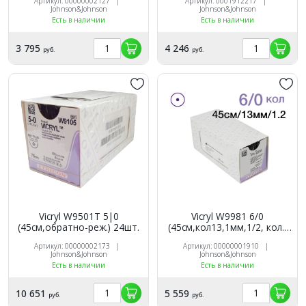
Артикул: 00000002127 |
Артикул: 0001912217 |
Johnson&Johnson
Johnson&Johnson
Есть в наличии
Есть в наличии
3 795
4 246
руб.
руб.
Vicryl W9501Т 5|0
Vicryl W9981 6/0
(45см,обратно-реж.) 24шт.
(45см,кол13,1мм,1/2, кол.)
12шт. неокрашенный
Артикул: 00000002173 |
Артикул: 00000001910 |
Johnson&Johnson
Johnson&Johnson
Есть в наличии
Есть в наличии
10 651
5 559
руб.
руб.