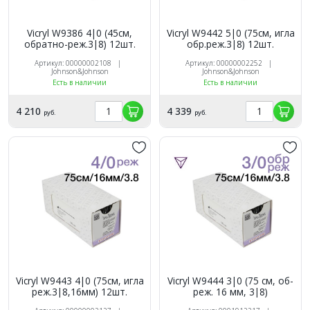
Vicryl W9386 4|0 (45см,
Vicryl W9442 5|0 (75см, игла
обратно-реж.3|8) 12шт.
обр.реж.3|8) 12шт.
Артикул: 00000002108 |
Артикул: 00000002252 |
Johnson&Johnson
Johnson&Johnson
Есть в наличии
Есть в наличии
4 210
4 339
руб.
руб.
Vicryl W9443 4|0 (75см, игла
Vicryl W9444 3|0 (75 см, об-
реж.3|8,16мм) 12шт.
реж. 16 мм, 3|8)