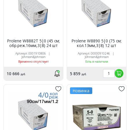
Prolene W8882Т 5|0 (45 см;
Prolene W8890 5|0 (75 см;
обр.реж.16мм,3|8) 24 шт
кол.13мм,3|8) 12 шт
Артикул: 0001910806 |
Артикул: 00000910246 |
Johnson&Johnson
Johnson&Johnson
Временно отсутствует
Есть в наличии
10 666
5 859
руб.
руб.
Новинка