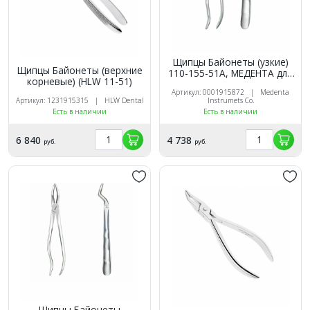
Щипцы Байонеты (узкие)
Щипцы Байонеты (верхние
110-155-51А, МЕДЕНТА для
корневые) (HLW 11-51)
удаления корней верх.
Артикул: 0001915872 | Medenta
зубов
Артикул: 1231915315 | HLW Dental
Instrumets Co.
Есть в наличии
Есть в наличии
6 840
4 738
руб.
руб.
Щипцы Байонеты