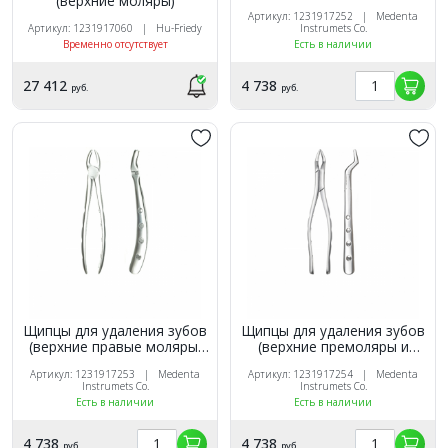
(верхние моляры)
корневые)
Артикул: 1231917252 | Medenta
Артикул: 1231917060 | Hu-Friedy
Instrumets Co.
Временно отсутствует
Есть в наличии
27 412
4 738
руб.
руб.
Щипцы для удаления зубов
Щипцы для удаления зубов
(верхние правые моляры,
(верхние премоляры и
корневые)
моляры, корневые)
Артикул: 1231917253 | Medenta
Артикул: 1231917254 | Medenta
Instrumets Co.
Instrumets Co.
Есть в наличии
Есть в наличии
4 738
4 738
руб.
руб.