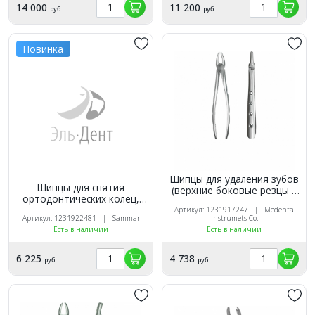
14 000
11 200
руб.
руб.
Новинка
Щипцы для удаления зубов
Щипцы для снятия
(верхние боковые резцы и
ортодонтических колец,
клыки, корневые)
Sammar
Артикул: 1231917247 | Medenta
Артикул: 1231922481 | Sammar
Instrumets Co.
Есть в наличии
Есть в наличии
6 225
4 738
руб.
руб.