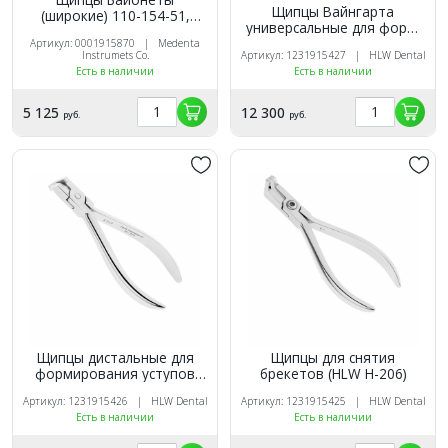
Щипцы Вайнгарта
(широкие) 110-154-51,
универсальные для форм.
МЕДЕНТА для удаления
петель (HLW H-154)
Артикул: 0001915870 | Medenta
корней верх. зубов
Instrumets Co.
Артикул: 1231915427 | HLW Dental
Есть в наличии
Есть в наличии
5 125
12 300
руб.
руб.
Щипцы дистальные для
Щипцы для снятия
формирования уступов
брекетов (HLW H-206)
(HLW H-211)
Артикул: 1231915426 | HLW Dental
Артикул: 1231915425 | HLW Dental
Есть в наличии
Есть в наличии