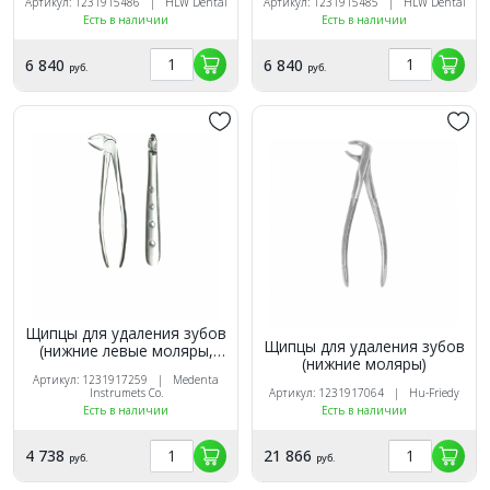
Артикул: 1231915486 | HLW Dental
Артикул: 1231915485 | HLW Dental
Есть в наличии
Есть в наличии
6 840
6 840
руб.
руб.
Щипцы для удаления зубов
Щипцы для удаления зубов
(нижние левые моляры,
(нижние моляры)
корневые)
Артикул: 1231917259 | Medenta
Instrumets Co.
Артикул: 1231917064 | Hu-Friedy
Есть в наличии
Есть в наличии
4 738
21 866
руб.
руб.