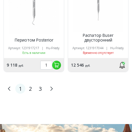
Распатор Buser
Периотом Posterior
двусторонний
Артикул: 1231917217 | Hu-Friedy
Артикул: 1231917044 | Hu-Friedy
Есть в наличии
Временно отсутствует
9 118
12 546
руб.
руб.
1
2
3