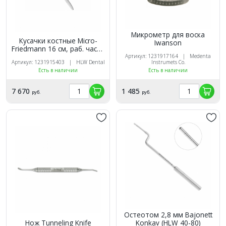
Микрометр для воска
Кусачки костные Micro-
Iwanson
Friedmann 16 см, раб. часть
2 мм (HLW 14-2)
Артикул: 1231917164 | Medenta
Артикул: 1231915403 | HLW Dental
Instrumets Co.
Есть в наличии
Есть в наличии
7 670
1 485
руб.
руб.
Остеотом 2,8 мм Bajonett
Нож Tunneling Knife
Konkav (HLW 40-80)