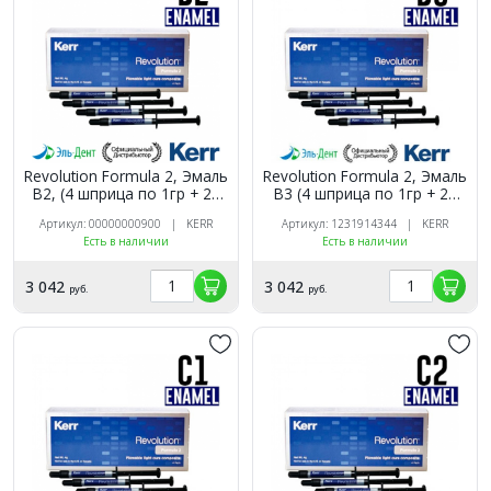
Revolution Formula 2, Эмаль
Revolution Formula 2, Эмаль
B2, (4 шприца по 1гр + 20
B3 (4 шприца по 1гр + 20
насадок), жидкий
насадок), жидкий
Артикул: 00000000900 | KERR
Артикул: 1231914344 | KERR
композитный материал,
композитный материал,
Есть в наличии
Есть в наличии
29499, Kerr
29500, Kerr
3 042
3 042
руб.
руб.