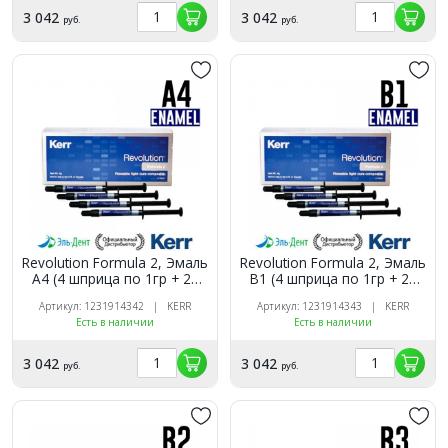
3 042
3 042
руб.
руб.
Revolution Formula 2, Эмаль
Revolution Formula 2, Эмаль
A4 (4 шприца по 1гр + 20
B1 (4 шприца по 1гр + 20
насадок), жидкий
насадок), жидкий
Артикул: 1231914342 | KERR
Артикул: 1231914343 | KERR
композитный материал,
композитный материал,
Есть в наличии
Есть в наличии
29497, Kerr
29498, Kerr
3 042
3 042
руб.
руб.