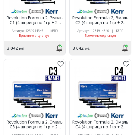
Revolution Formula 2, Эмаль
Revolution Formula 2, Эмаль
C1 (4 шприца по 1гр + 20
C2 (4 шприца по 1гр + 20
насадок), жидкий
насадок), жидкий
Артикул: 1231914345 | KERR
Артикул: 1231914346 | KERR
композитный материал,
композитный материал,
Временно отсутствует
Временно отсутствует
29502, Kerr
29503, Kerr
3 042
3 042
руб.
руб.
Revolution Formula 2, Эмаль
Revolution Formula 2, Эмаль
C3 (4 шприца по 1гр + 20
C4 (4 шприца по 1гр + 20
насадок), жидкий
насадок), жидкий
Артикул: 1231914347 | KERR
Артикул: 1231914348 | KERR