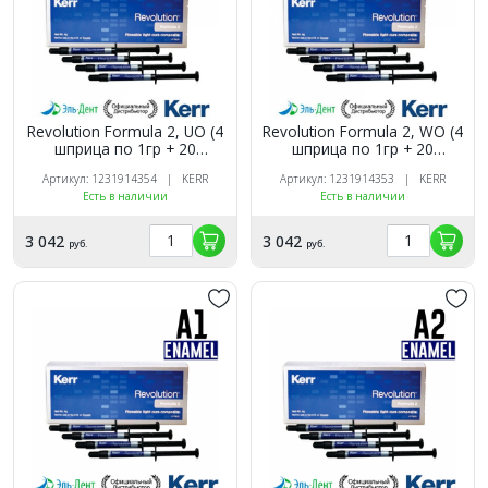
Revolution Formula 2, UO (4
Revolution Formula 2, WO (4
шприца по 1гр + 20
шприца по 1гр + 20
насадок), жидкий
насадок), жидкий
Артикул: 1231914354 | KERR
Артикул: 1231914353 | KERR
композитный материал,
композитный материал,
Есть в наличии
Есть в наличии
29512, Kerr
29513, Kerr
3 042
3 042
руб.
руб.