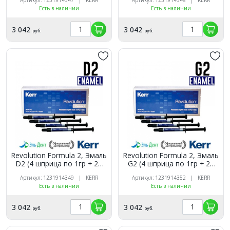
композитный материал,
композитный материал,
Есть в наличии
Есть в наличии
29504, Kerr
29505, Kerr
3 042
3 042
руб.
руб.
Revolution Formula 2, Эмаль
Revolution Formula 2, Эмаль
D2 (4 шприца по 1гр + 20
G2 (4 шприца по 1гр + 20
насадок), жидкий
насадок), жидкий
Артикул: 1231914349 | KERR
Артикул: 1231914352 | KERR
композитный материал,
композитный материал,
Есть в наличии
Есть в наличии
29506, Kerr
29510, Kerr
3 042
3 042
руб.
руб.