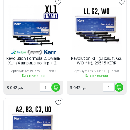
Revolution Formula 2, Эмаль
Revolution KIT (LI х2шт, G2,
XL1 (4 шприца по 1гр + 20
WO *1г), 29515 KERR
насадок), жидкий
Артикул: 1231914351 | KERR
Артикул: 1231914341 | KERR
композитный материал,
Есть в наличии
Есть в наличии
29509, Kerr
3 042
3 042
руб.
руб.