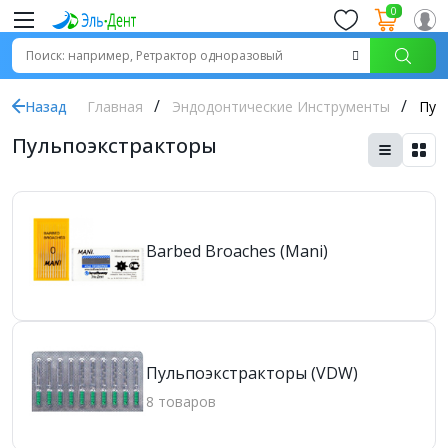
0
Назад
Главная
Эндодонтические Инструменты
Пул
Пульпоэкстракторы
Barbed Broaches (Mani)
Пульпоэкстракторы (VDW)
8 товаров