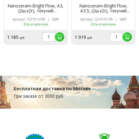
Nanoceram-Bright Flow, А3,
Nanoceram-Bright Flow,
(2ш.х2г), текучий
А3.5, (2ш.х2г), текучий
наногибридный композит,
наногибридный композит,
Артикул: 1231914138 | DMP
Артикул: 1231915149 | DMP
DMP
DMP
Есть в наличии
Есть в наличии
1 185
1 019
руб.
руб.
Бесплатная доставка по Москве
При заказе от 3000 руб.