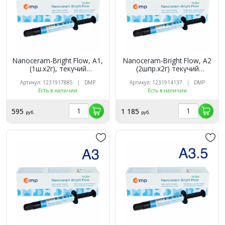
Nanoceram-Bright Flow, А1,
Nanoceram-Bright Flow, А2
(1ш.х2г), текучий
(2шпр.х2г) текучий
наногибридный композит,
наногибридный композит,
Артикул: 1231917885 | DMP
Артикул: 1231914137 | DMP
DMP
DMP
Есть в наличии
Есть в наличии
595
1 185
руб.
руб.