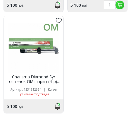
5 100
5 100
руб.
руб.
Charisma Diamond Syr
оттенок OM шприц (4гр),
Kulzer
Артикул: 1231912654 | Kulzer
Временно отсутствует
5 100
руб.