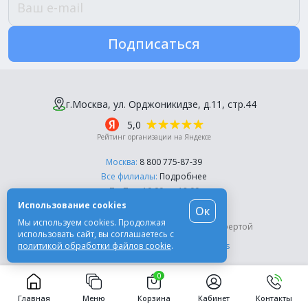
Подписаться
г.Москва, ул. Орджоникидзе, д.11, стр.44
5,0
Рейтинг организации на Яндексе
Москва:
8 800 775-87-39
Все филиалы:
Подробнее
Пн-Пт, с 10:00 до 18:00
Использование cookies
Ок
© Компания «Эль-Дент», 2003-2026
Мы используем cookies. Продолжая
Цены на сайте не являются публичной офертой
использовать сайт, вы соглашаетесь с
политикой обработки файлов cookie
.
Разработка сайта -
Moscow Dynamics
0
Главная
Меню
Корзина
Кабинет
Контакты