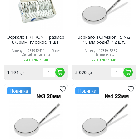
Зеркало HR FRONT, размер
Зеркало TOPvision FS №2
8/30мм, плоское. 1 шт.
18 мм родий, 12 шт,
Hahnenkratt
Артикул: 1231912471 | Roder
Артикул: 1231915637 |
Dentalinstrumente
Hahnenkratt
Есть в наличии
Есть в наличии
1 194
5 070
руб.
руб.
Новинка
Новинка