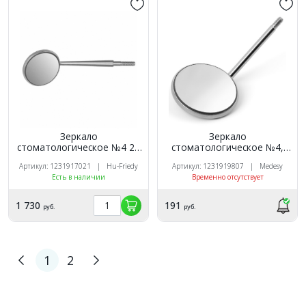
Зеркало
Зеркало
стоматологическое №4 22
стоматологическое №4,
мм родиевое
22мм, плоское, 1 шт.
Артикул: 1231917021 | Hu-Friedy
Артикул: 1231919807 | Medesy
одностороннее, 1шт
Medesy (Италия)
Есть в наличии
Временно отсутствует
1 730
191
руб.
руб.
1
2