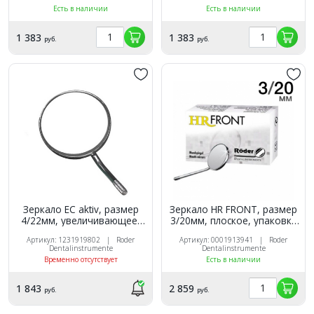
Есть в наличии
Есть в наличии
1 383
1 383
руб.
руб.
Зеркало EC aktiv, размер
Зеркало HR FRONT, размер
4/22мм, увеличивающее,
3/20мм, плоское, упаковка
упаковка 12 шт., Röder
12 шт., Röder (Германия)
Артикул: 1231919802 | Roder
Артикул: 0001913941 | Roder
(Германия)
Dentalinstrumente
Dentalinstrumente
Временно отсутствует
Есть в наличии
1 843
2 859
руб.
руб.