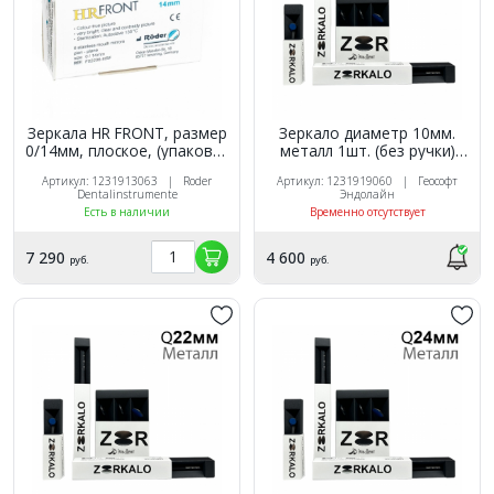
Зеркала HR FRONT, размер
Зеркало диаметр 10мм.
0/14мм, плоское, (упаковка
металл 1шт. (без ручки)
12шт.), Röder (Германия)
Geosoft
Артикул: 1231913063 | Roder
Артикул: 1231919060 | Геософт
Dentalinstrumente
Эндолайн
Есть в наличии
Временно отсутствует
7 290
4 600
руб.
руб.