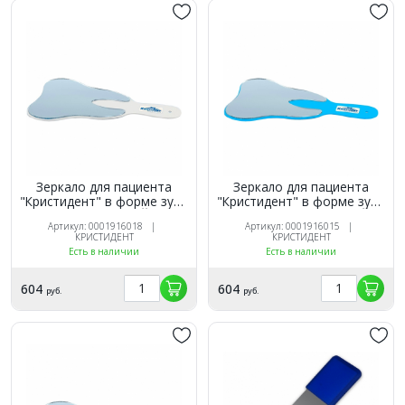
Зеркало для пациента
Зеркало для пациента
"Кристидент" в форме зуба
"Кристидент" в форме зуба
Белое (С ЭМБЛЕМОЙ NEW)
Голубое (С ЭМБЛЕМОЙ
Артикул: 0001916018 |
Артикул: 0001916015 |
NEW)
КРИСТИДЕНТ
КРИСТИДЕНТ
Есть в наличии
Есть в наличии
604
604
руб.
руб.