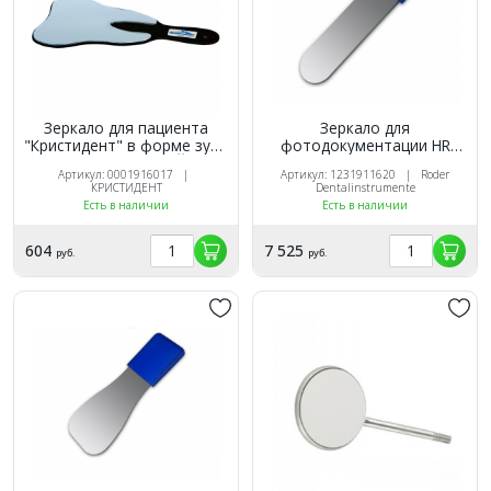
Зеркало для пациента
Зеркало для
"Кристидент" в форме зуба
фотодокументации HR
Черное (С ЭМБЛЕМОЙ NEW)
front, N60/160х40мм, с
Артикул: 0001916017 |
Артикул: 1231911620 | Roder
фронтальной отражающей
КРИСТИДЕНТ
Dentalinstrumente
поверхностью,
Есть в наличии
Есть в наличии
окклюзионное, Röder
(Германия)
604
7 525
руб.
руб.