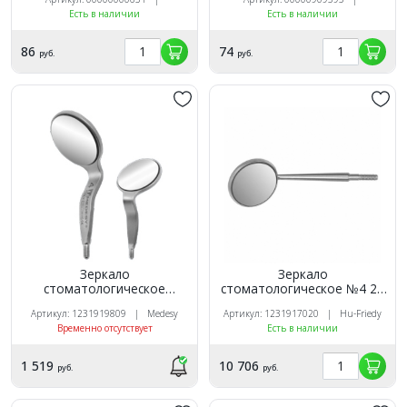
Есть в наличии
Есть в наличии
86
74
руб.
руб.
Зеркало
Зеркало
стоматологическое
стоматологическое №4 22
двухстороннее №4, 22мм,
мм родиевое
Артикул: 1231919809 | Medesy
Артикул: 1231917020 | Hu-Friedy
родиевое, фронтальное, 1
одностороннее, 12 шт
Временно отсутствует
Есть в наличии
шт. Medesy (Италия)
1 519
10 706
руб.
руб.