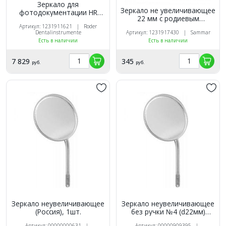
Зеркало для
Зеркало не увеличивающее
фотодокументации HR
22 мм с родиевым
front, N70/150х65мм, с
покрытием (без ручки)
Артикул: 1231911621 | Roder
фронтальной отражающей
Dentalinstrumente
Артикул: 1231917430 | Sammar
поверхностью,окклюзионное,
Есть в наличии
Есть в наличии
Röder (Германия)
7 829
345
руб.
руб.
Зеркало неувеличивающее
Зеркало неувеличивающее
(Россия), 1шт.
без ручки №4 (d22мм)
(Пакистан)
Артикул: 00000000631 |
Артикул: 00000909395 |