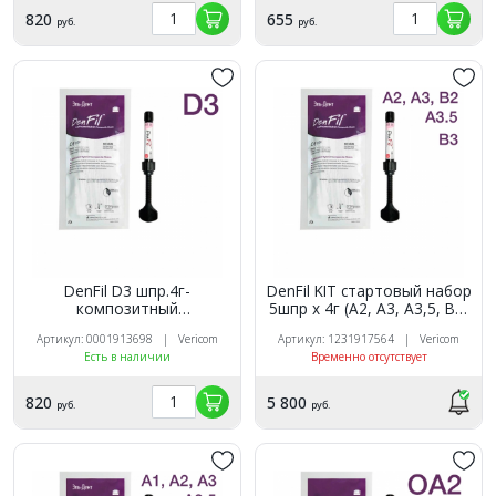
820
655
руб.
руб.
DenFil D3 шпр.4г-
DenFil KIT стартовый набор
композитный
5шпр х 4г (A2, A3, A3,5, B2,
светоотверждаемый
B3)
Артикул: 0001913698 | Vericom
Артикул: 1231917564 | Vericom
материал, Vericom Co Ltd,
Есть в наличии
Временно отсутствует
DF104-RD33
820
5 800
руб.
руб.