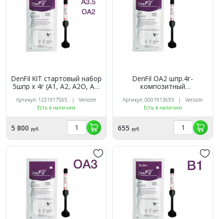
DenFil KIT стартовый набор
DenFil OA2 шпр.4г-
5шпр х 4г (A1, A2, A2O, A3,
композитный
A3,5)
светоотверждаемый
Артикул: 1231917565 | Vericom
Артикул: 0001913693 | Vericom
материал, Vericom Co Ltd,
Есть в наличии
Есть в наличии
DF104-ROA2
5 800
655
руб.
руб.