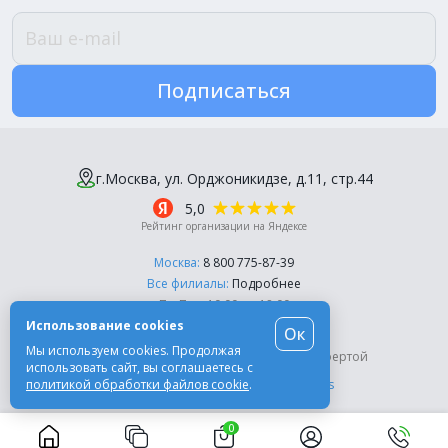
Подписаться
г.Москва, ул. Орджоникидзе, д.11, стр.44
5,0
Рейтинг организации на Яндексе
Москва:
8 800 775-87-39
Все филиалы:
Подробнее
Пн-Пт, с 10:00 до 18:00
Использование cookies
Ок
© Компания «Эль-Дент», 2003-2026
Мы используем cookies. Продолжая
Цены на сайте не являются публичной офертой
использовать сайт, вы соглашаетесь с
политикой обработки файлов cookie
.
Разработка сайта -
Moscow Dynamics
0