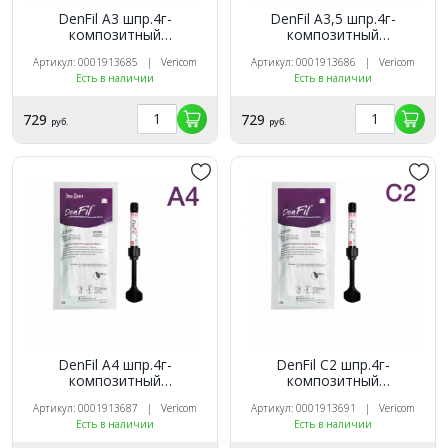
DenFil A3 шпр.4г-
DenFil A3,5 шпр.4г-
композитный
композитный
светоотверждаемый
светоотверждаемый
Артикул: 0001913685 | Vericom
Артикул: 0001913686 | Vericom
материал, Vericom Co Ltd,
материал, Vericom Co Ltd,
Есть в наличии
Есть в наличии
DF104-RA33
DF104-RA35
729
729
руб.
руб.
DenFil A4 шпр.4г-
DenFil C2 шпр.4г-
композитный
композитный
светоотверждаемый
светоотверждаемый
Артикул: 0001913687 | Vericom
Артикул: 0001913691 | Vericom
материал, Vericom Co Ltd,
материал, Vericom Co Ltd,
Есть в наличии
Есть в наличии
DF104-RA44
DF104-RC22