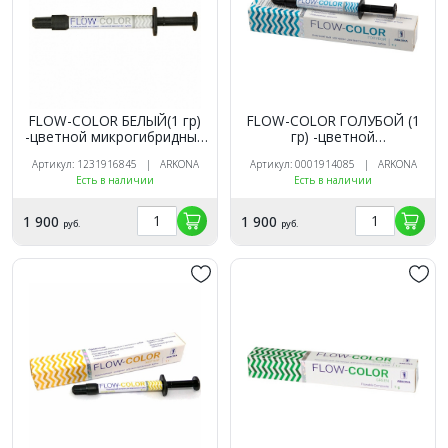
FLOW-COLOR БЕЛЫЙ(1 гр)
FLOW-COLOR ГОЛУБОЙ (1
-цветной микрогибридный
гр) -цветной
светоотв.композит типа
микрогибридный
Артикул: 1231916845 | ARKONA
Артикул: 0001914085 | ARKONA
"flow", ARKONA
светоотв.композит типа
Есть в наличии
Есть в наличии
"flow", ARKONA
1 900
1 900
руб.
руб.