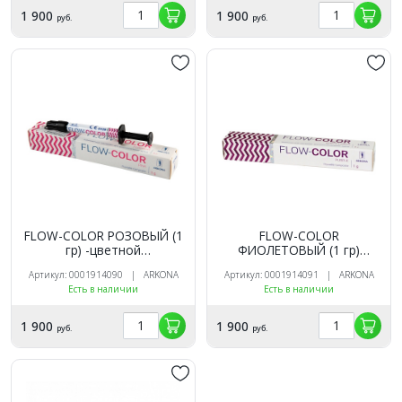
1 900
1 900
руб.
руб.
FLOW-COLOR РОЗОВЫЙ (1
FLOW-COLOR
гр) -цветной
ФИОЛЕТОВЫЙ (1 гр)
микрогибридный
-цветной микрогибридный
Артикул: 0001914090 | ARKONA
Артикул: 0001914091 | ARKONA
светоотв.композит типа
светоотв.композит типа
Есть в наличии
Есть в наличии
"flow", ARKONA
"flow", ARKONA
1 900
1 900
руб.
руб.