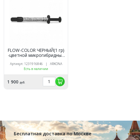
FLOW-COLOR ЧЕРНЫЙ(1 гр)
-цветной микрогибридный
светоотв.композит типа
Артикул: 1231916846 | ARKONA
"flow", ARKONA
Есть в наличии
1 900
руб.
Бесплатная доставка по Москве