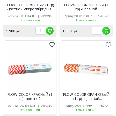
FLOW-COLOR ЖЕЛТЫЙ (1 гр)
FLOW-COLOR ЗЕЛЕНЫЙ (1
-цветной микрогибридный
гр) -цветной
светоотв.композит типа
микрогибридный
Артикул: 0001914086 | ARKONA
Артикул: 0001914087 | ARKONA
"flow", ARKONA
светоотв.композит типа
Есть в наличии
Есть в наличии
"flow", ARKONA
1 900
1 900
руб.
руб.
FLOW-COLOR КРАСНЫЙ (1
FLOW-COLOR ОРАНЖЕВЫЙ
гр) -цветной
(1 гр) -цветной
микрогибридный
микрогибридный
Артикул: 0001914088 | ARKONA
Артикул: 0001914089 | ARKONA
светоотв.композит типа
светоотв.композит типа
Есть в наличии
Есть в наличии
"flow", ARKONA
"flow", ARKONA