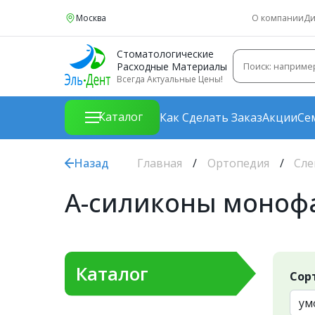
Москва
О компании
Ди
Стоматологические
Расходные Материалы
Всегда Актуальные Цены!
Каталог
Как Сделать Заказ
Акции
Се
Назад
Главная
Ортопедия
Сле
А-силиконы моноф
Каталог
Сор