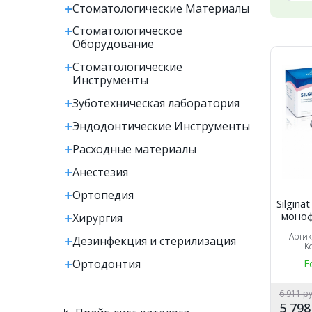
Стоматологические Материалы
Стоматологическое
Оборудование
Стоматологические
Инструменты
Зуботехническая лаборатория
Эндодонтические Инструменты
Расходные материалы
Анестезия
Ортопедия
Silgina
моноф
Хирургия
ав
Арти
Дезинфекция и стерилизация
с
K
Ket
Ортодонтия
Е
6 911 р
5 79