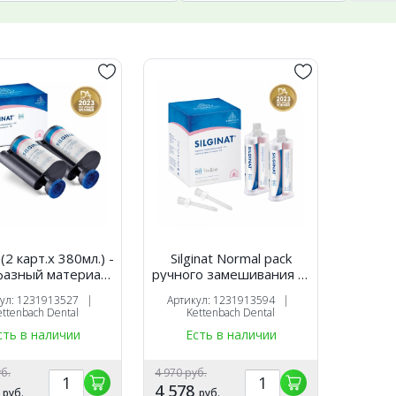
t (2 карт.х 380мл.) -
Silginat Normal pack
азный материал
ручного замешивания (6
томатического
карт. x 50 ml, 6 mixing
кул: 1231913527 |
Артикул: 1231913594 |
мешивания.,
tips)-монофазный А-
ettenbach Dental
Kettenbach Dental
tenbach 14713
силикон с
сть в наличии
Есть в наличии
альгинатоподобной
консистенцией, 13846
Kettenbach Dental
уб.
4 970 руб.
8
4 578
руб.
руб.