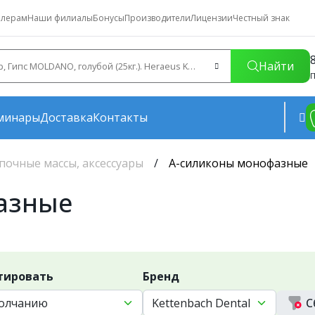
лерам
Наши филиалы
Бонусы
Производители
Лицензии
Честный знак
Найти
П
минары
Доставка
Контакты
почные массы, аксессуары
А-силиконы монофазные
азные
тировать
Бренд
С