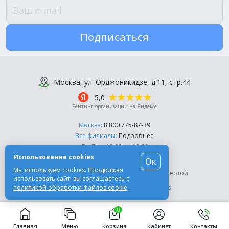
Подписаться
г.Москва, ул. Орджоникидзе, д.11, стр.44
5,0
Рейтинг организации на Яндексе
Москва:
8 800 775-87-39
Все филиалы:
Подробнее
Пн-Пт, с 10:00 до 18:00
Использование cookies
Ок
© Компания «Эль-Дент», 2003-2026
Мы используем cookies. Продолжая
Цены на сайте не являются публичной офертой
использовать сайт, вы соглашаетесь с
политикой обработки файлов cookie
.
Разработка сайта -
Moscow Dynamics
0
Главная
Меню
Корзина
Кабинет
Контакты