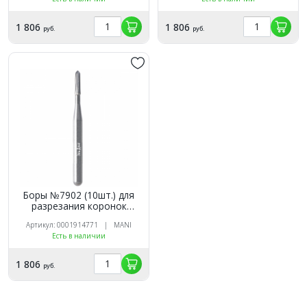
1 806
1 806
руб.
руб.
Боры №7902 (10шт.) для
разрезания коронок
твердосплавные (ISO
Артикул: 0001914771 | MANI
496/010), Mani
Есть в наличии
1 806
руб.