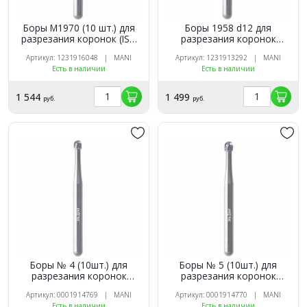
Боры M1970 (10 шт.) для
Боры 1958 d12 для
разрезания коронок (ISO
разрезания коронок
194/010), Мani
(10шт.) твердосплавный,
Артикул: 1231916048 | MANI
Артикул: 1231913292 | MANI
(ISO 137/012), MANI
Есть в наличии
Есть в наличии
1 544
1 499
руб.
руб.
Боры № 4 (10шт.) для
Боры № 5 (10шт.) для
разрезания коронок
разрезания коронок
твердосплавные (ISO
твердосплавные (ISO
Артикул: 0001914769 | MANI
Артикул: 0001914770 | MANI
001/014), Mani
001/016), Mani
Есть в наличии
Есть в наличии