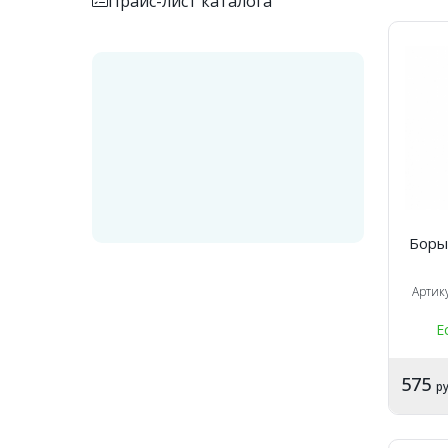
Прайс-лист каталога
Боры
Артик
Е
575
ру