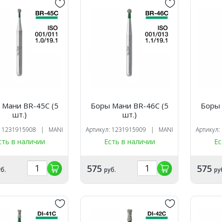
 Мани BR-45C (5
Боры Мани BR-46C (5
Боры 
шт.)
шт.)
: 1231915908 | MANI
Артикул: 1231915909 | MANI
Артикул
сть в наличии
Есть в наличии
Ес
575
575
б.
руб.
ру