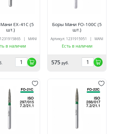
Мани EX-41C (5
Боры Мани FO-100C (5
шт.)
шт.)
: 1231915865 | MANI
Артикул: 1231915951 | MANI
ть в наличии
Есть в наличии
575
б.
руб.