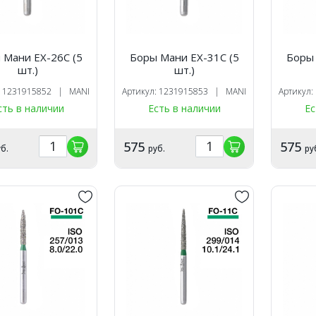
 Мани EX-26C (5
Боры Мани EX-31C (5
Боры 
шт.)
шт.)
: 1231915852 | MANI
Артикул: 1231915853 | MANI
Артикул
сть в наличии
Есть в наличии
Ес
575
575
б.
руб.
ру