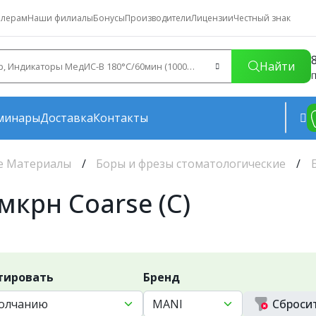
лерам
Наши филиалы
Бонусы
Производители
Лицензии
Честный знак
Найти
П
минары
Доставка
Контакты
е Материалы
Боры и фрезы стоматологические
мкрн Coarse (C)
тировать
Бренд
Сброси