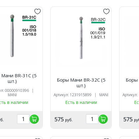
 Мани BR-31C (5
Боры Мани BR-32C (5
Боры 
шт.)
шт.)
ул: 00000910396 |
MANI
Артикул: 1231915899 | MANI
Артикул
сть в наличии
Есть в наличии
Ес
575
575
б.
руб.
ру