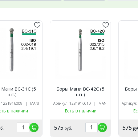
 Мани BC-31C (5
Боры Мани BC-42C (5
Боры 
шт.)
шт.)
: 1231916009 | MANI
Артикул: 1231916010 | MANI
Артикул
сть в наличии
Есть в наличии
Ес
575
575
б.
руб.
ру