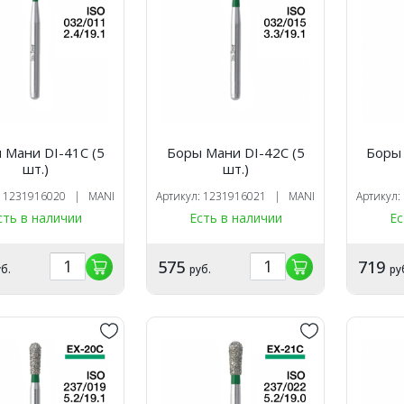
 Мани DI-41C (5
Боры Мани DI-42C (5
Боры 
шт.)
шт.)
: 1231916020 | MANI
Артикул: 1231916021 | MANI
Артикул
сть в наличии
Есть в наличии
Ес
575
719
б.
руб.
ру