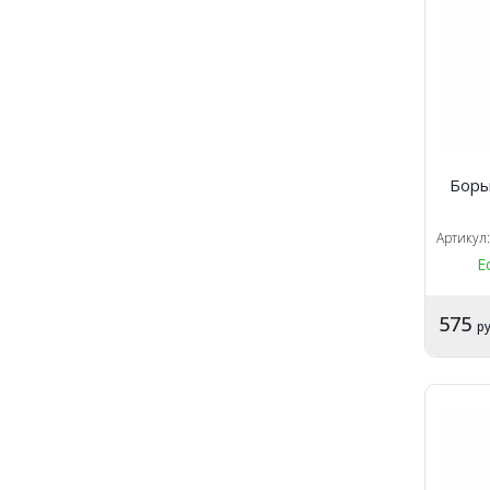
Боры
Артикул
Е
575
ру