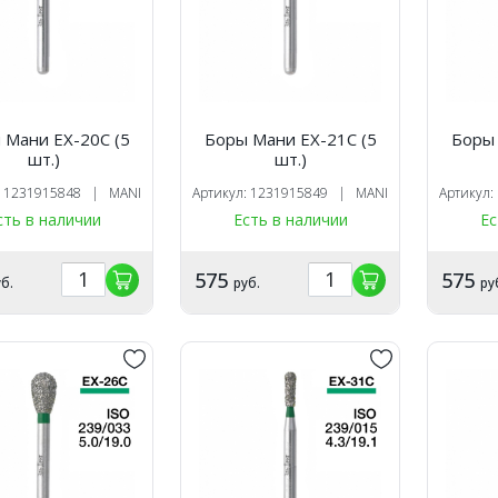
 Мани EX-20C (5
Боры Мани EX-21C (5
Боры 
шт.)
шт.)
: 1231915848 | MANI
Артикул: 1231915849 | MANI
Артикул
сть в наличии
Есть в наличии
Ес
575
575
б.
руб.
ру