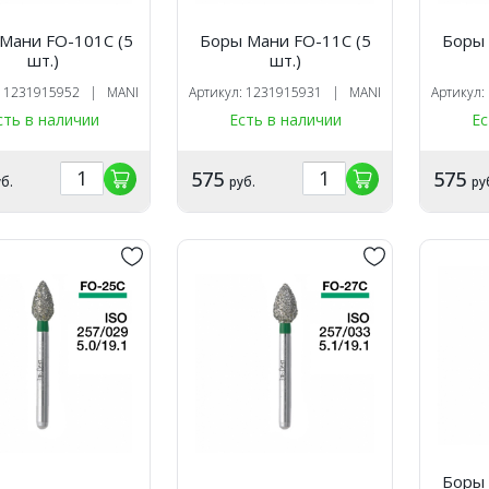
Мани FO-101C (5
Боры Мани FO-11C (5
Боры 
шт.)
шт.)
: 1231915952 | MANI
Артикул: 1231915931 | MANI
Артикул
сть в наличии
Есть в наличии
Ес
575
575
б.
руб.
ру
Боры 