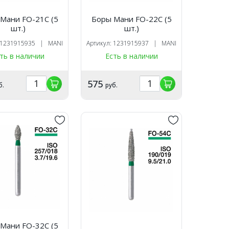
Мани FO-21C (5
Боры Мани FO-22C (5
шт.)
шт.)
: 1231915935 | MANI
Артикул: 1231915937 | MANI
ть в наличии
Есть в наличии
575
б.
руб.
Мани FO-32C (5