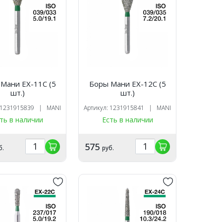
Мани EX-11C (5
Боры Мани EX-12C (5
шт.)
шт.)
: 1231915839 | MANI
Артикул: 1231915841 | MANI
ть в наличии
Есть в наличии
575
б.
руб.