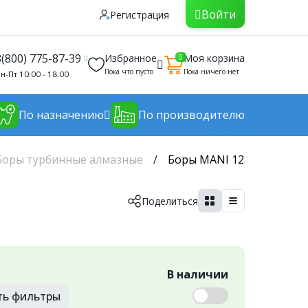
Войти
Регистрация
8(800) 775-87-39
Избранное
Моя корзина
0
Пока что пусто
Пока ничего нет
н-Пт 10:00 - 18:00
По назначению
По производителю
Боры турбинные алмазные
Боры MANI 125-150 мкрн C
Поделиться
В наличии
ть
фильтры