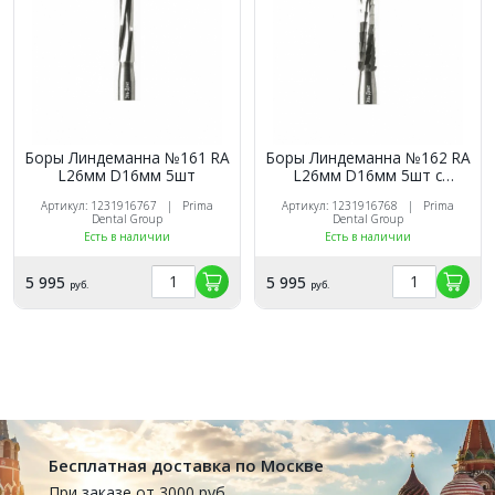
Боры Линдеманна №161 RA
Боры Линдеманна №162 RA
L26мм D16мм 5шт
L26мм D16мм 5шт с
насечками
Артикул: 1231916767 | Prima
Артикул: 1231916768 | Prima
Dental Group
Dental Group
Есть в наличии
Есть в наличии
5 995
5 995
руб.
руб.
Бесплатная доставка по Москве
При заказе от 3000 руб.