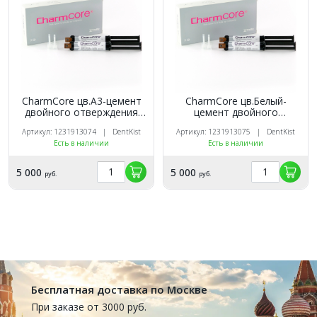
CharmCore цв.А3-цемент
CharmCore цв.Белый-
двойного отверждения
цемент двойного
(2кар.х5мл,20
отверждения (2кар.х5мл,20
Артикул: 1231913074 | DentKist
Артикул: 1231913075 | DentKist
нас,20канюль), DentKist
нас,20канюль), DentKist
Есть в наличии
Есть в наличии
5 000
5 000
руб.
руб.
Бесплатная доставка по Москве
При заказе от 3000 руб.