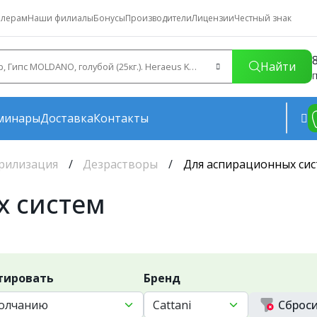
лерам
Наши филиалы
Бонусы
Производители
Лицензии
Честный знак
Найти
П
минары
Доставка
Контакты
ерилизация
Дезрастворы
Для аспирационных си
х систем
тировать
Бренд
Сброс