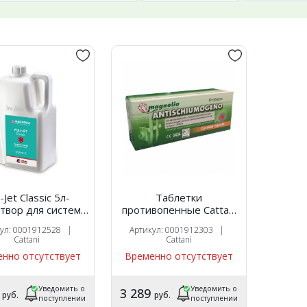
i-Jet Classic 5л-
Таблетки
твор для системы
противопенные Cattani
сывания, Cattani
для отсасывающих
кул: 0001912528 |
Артикул: 0001912303 |
(Италия)
систем
Cattani
Cattani
дезинфицирующие
нно отсутствует
Временно отсутствует
(50шт.)
Уведомить о
Уведомить о
0
3 289
руб.
руб.
поступлении
поступлении