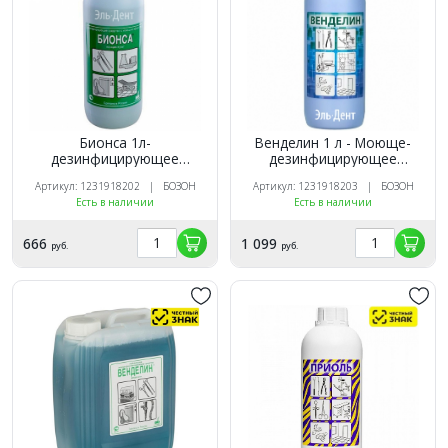
Бионса 1л-
Венделин 1 л - Моюще-
дезинфицирующее
дезинфицирующее
средство с моющим
средство (Маркированный)
Артикул: 1231918202 | БОЗОН
Артикул: 1231918203 | БОЗОН
эффектом, концентрат,
Есть в наличии
Есть в наличии
БОЗОН (Маркированный)
666
1 099
руб.
руб.