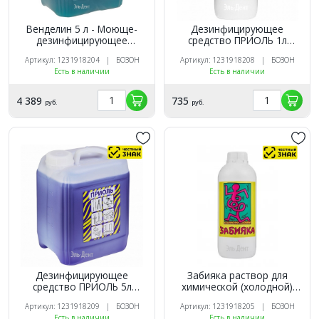
Венделин 5 л - Моюще-
Дезинфицирующее
дезинфицирующее
средство ПРИОЛЬ 1л
средство (Маркированный)
(инструм., поверх.)
Артикул: 1231918204 | БОЗОН
Артикул: 1231918208 | БОЗОН
(Маркированный)
Есть в наличии
Есть в наличии
4 389
735
руб.
руб.
Дезинфицирующее
Забияка раствор для
средство ПРИОЛЬ 5л
химической (холодной)
(инструм., поверх.)
стерилизации
Артикул: 1231918209 | БОЗОН
Артикул: 1231918205 | БОЗОН
(Маркированный).
инструментов 1 л.
Есть в наличии
Есть в наличии