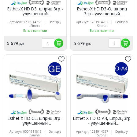
Esthet-X HD D3, шприц 3гр -
Esthet-X HD D3-O, шприц
улучшенный
3гр - улучшенный
микроматричный
микроматричный
Артикул: 1231914761 | Dentsply
Артикул: 1231914762 | Dentsply
композит, Dentsply
композит, Dentsply
Sirona
Sirona
Есть в наличии
Есть в наличии
5 679
5 679
руб.
руб.
Esthet-X HD GE, шприц 3гр -
Esthet-X HD O-A4, шприц 3гр
улучшенный
- улучшенный
микроматричный
микроматричный
Артикул: 0001911619 | Dentsply
Артикул: 1231914757 | Dentsply
композит, Dentsply
композит, Dentsply
Sirona
Sirona