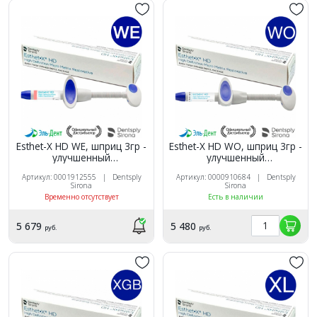
Esthet-X HD WE, шприц 3гр -
Esthet-X HD WO, шприц 3гр -
улучшенный
улучшенный
микроматричный
микроматричный
Артикул: 0001912555 | Dentsply
Артикул: 0000910684 | Dentsply
композит, Dentsply
композит, Dentsply
Sirona
Sirona
Временно отсутствует
Есть в наличии
5 679
5 480
руб.
руб.