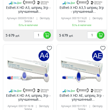
Esthet-X HD A3, шприц 3гр -
Esthet-X HD A3,5 шприц 3гр
улучшенный
- улучшенный
микроматричный
микроматричный
Артикул: 00000910361 | Dentsply
Артикул: 0001911620 | Dentsply
композит, Dentsply
композит, Dentsply
Sirona
Sirona
Есть в наличии
Есть в наличии
5 679
5 679
руб.
руб.
Esthet-X HD A4, шприц 3гр -
Esthet-X HD AE, шприц 3гр -
улучшенный
улучшенный
микроматричный
микроматричный
Артикул: 0001911618 | Dentsply
Артикул: 0001911701 | Dentsply
композит, Dentsply
композит, Dentsply
Sirona
Sirona