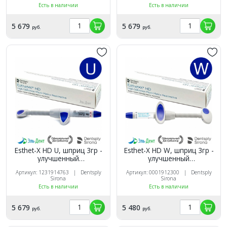
Есть в наличии
Есть в наличии
5 679
5 679
руб.
руб.
Esthet-X HD U, шприц 3гр -
Esthet-X HD W, шприц 3гр -
улучшенный
улучшенный
микроматричный
микроматричный
Артикул: 1231914763 | Dentsply
Артикул: 0001912300 | Dentsply
композит, Dentsply
композит, Dentsply
Sirona
Sirona
Есть в наличии
Есть в наличии
5 679
5 480
руб.
руб.