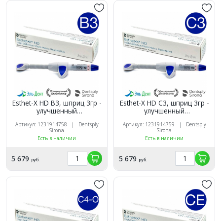
Esthet-X HD B3, шприц 3гр -
Esthet-X HD C3, шприц 3гр -
улучшенный
улучшенный
микроматричный
микроматричный
Артикул: 1231914758 | Dentsply
Артикул: 1231914759 | Dentsply
композит, Dentsply
композит, Dentsply
Sirona
Sirona
Есть в наличии
Есть в наличии
5 679
5 679
руб.
руб.