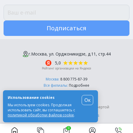
Подписаться
г.Москва, ул. Орджоникидзе, д.11, стр.44
5,0
Рейтинг организации на Яндексе
Москва:
8 800 775-87-39
Все филиалы:
Подробнее
Пн-Пт, с 10:00 до 18:00
Использование cookies
Ок
© Компания «Эль-Дент», 2003-2026
Мы используем cookies. Продолжая
Цены на сайте не являются публичной офертой
использовать сайт, вы соглашаетесь с
политикой обработки файлов cookie
.
Разработка сайта -
Moscow Dynamics
0