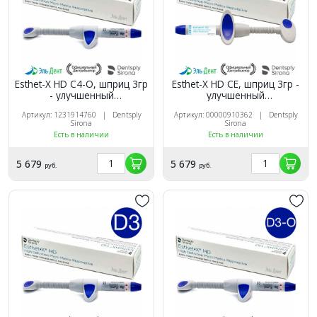
Esthet-X HD C4-O, шприц 3гр
Esthet-X HD CE, шприц 3гр -
- улучшенный
улучшенный
микроматричный
микроматричный
Артикул: 1231914760 | Dentsply
Артикул: 00000910362 | Dentsply
композит, Dentsply
композит, Dentsply
Sirona
Sirona
Есть в наличии
Есть в наличии
5 679
5 679
руб.
руб.