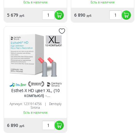
Есть в наличии
Есть в наличии
5 679
6 890
руб.
руб.
Esthet-X HD цвет XL, (10
компьюл) -
микроматричный
Артикул: 1231914756 | Dentsply
композит, Dentsply
Sirona
Есть в наличии
6 890
руб.