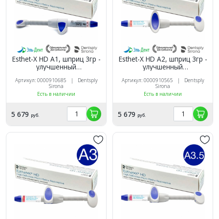
Esthet-X HD A1, шприц 3гр -
Esthet-X HD A2, шприц 3гр -
улучшенный
улучшенный
микроматричный
микроматричный
Артикул: 0000910685 | Dentsply
Артикул: 0000910565 | Dentsply
композит, Dentsply
композит, Dentsply
Sirona
Sirona
Есть в наличии
Есть в наличии
5 679
5 679
руб.
руб.