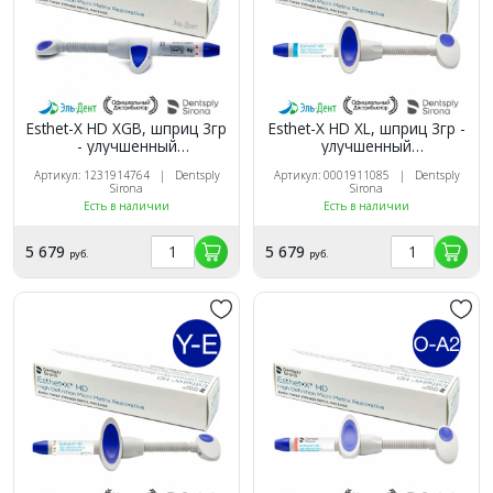
Esthet-X HD XGB, шприц 3гр
Esthet-X HD XL, шприц 3гр -
- улучшенный
улучшенный
микроматричный
микроматричный
Артикул: 1231914764 | Dentsply
Артикул: 0001911085 | Dentsply
композит, Dentsply
композит, Dentsply
Sirona
Sirona
Есть в наличии
Есть в наличии
5 679
5 679
руб.
руб.