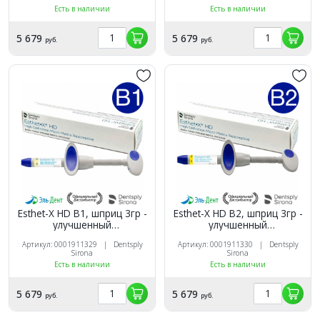
Есть в наличии
Есть в наличии
5 679
5 679
руб.
руб.
Esthet-X HD B1, шприц 3гр -
Esthet-X HD B2, шприц 3гр -
улучшенный
улучшенный
микроматричный
микроматричный
Артикул: 0001911329 | Dentsply
Артикул: 0001911330 | Dentsply
композит, Dentsply
композит, Dentsply
Sirona
Sirona
Есть в наличии
Есть в наличии
5 679
5 679
руб.
руб.