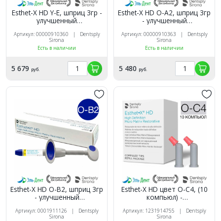
Esthet-X HD Y-Е, шприц 3гр -
Esthet-X HD О-А2, шприц 3гр
улучшенный
- улучшенный
микроматричный
микроматричный
Артикул: 00000910360 | Dentsply
Артикул: 00000910363 | Dentsply
композит, Dentsply
композит, Dentsply
Sirona
Sirona
Есть в наличии
Есть в наличии
5 679
5 480
руб.
руб.
Esthet-X HD О-В2, шприц 3гр
Esthet-X HD цвет O-C4, (10
- улучшенный
компьюл) -
микроматричный
микроматричный
Артикул: 0001911126 | Dentsply
Артикул: 1231914755 | Dentsply
композит, Dentsply
композит, Dentsply
Sirona
Sirona