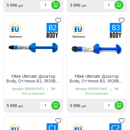
5 090
5 090
руб.
руб.
Filtek Ultimate Дозатор
Filtek Ultimate Дозатор
Body, Оттенок B2, 3920B2B
Body, Оттенок B3, 3920B3B
универсальный
универсальный
Артикул: 00000910473 | 3M
Артикул: 00000910441 | 3M
реставрационный
реставрационный
Есть в наличии
Есть в наличии
композит 3M
композит 3M
5 090
5 090
руб.
руб.