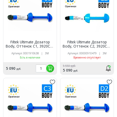
Filtek Ultimate Дозатор
Filtek Ultimate Дозатор
Body, Оттенок C2, 3920C2B
Body, Оттенок C1, 3920C1B
универсальный
универсальный
Артикул: 00000910479 | 3M
Артикул: 0001910638 | 3M
реставрационный
реставрационный
Временно отсутствует
Есть в наличии
композит 3M
композит 3M
5 550 руб.
5 090
руб.
5 090
руб.