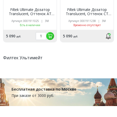
Filtek Ultimate Дозатор
Filtek Ultimate Дозатор
Translucent, Оттенок AT
Translucent, Оттенок CT
(янтарный), 3920AT
(бесцветный), 3920CT
Артикул: 0001911025 | 3M
Артикул: 0001911238 | 3M
универсальный
универсальный
Есть в наличии
Временно отсутствует
реставрационный
реставрационный
композит 3M
композит 3M
5 090
5 090
руб.
руб.
Филтек Ультимейт
Бесплатная доставка по Москве
При заказе от 3000 руб.