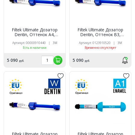
Filtek Ultimate Дозатор
Filtek Ultimate Дозатор
Dentin, Оттенок A4,
Dentin, Оттенок B3,
3920A4D универсальный
3920B3D универсальный
Артикул: 00000910440 | 3M
Артикул: 0123910520 | 3M
реставрационный
реставрационный
Есть в наличии
Временно отсутствует
композит 3M
композит 3M
5 090
5 090
руб.
руб.
Filtek Ultimate Дозатор
Filtek Ultimate Дозатор