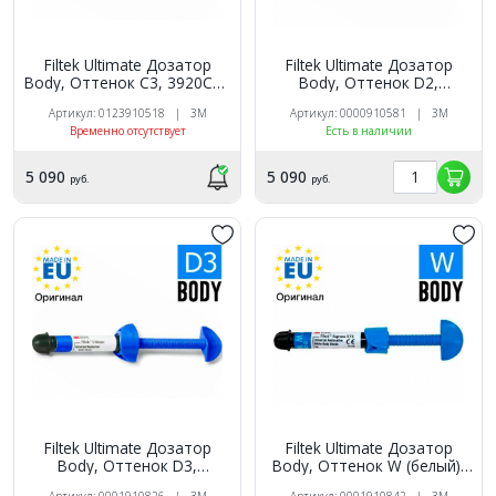
Filtek Ultimate Дозатор
Filtek Ultimate Дозатор
Body, Оттенок C3, 3920C3B
Body, Оттенок D2,
универсальный
3920D2B универсальный
Артикул: 0123910518 | 3M
Артикул: 0000910581 | 3M
реставрационный
реставрационный
Временно отсутствует
Есть в наличии
композит 3M
композит 3M
5 090
5 090
руб.
руб.
Filtek Ultimate Дозатор
Filtek Ultimate Дозатор
Body, Оттенок D3,
Body, Оттенок W (белый),
3920D3B универсальный
3920WB универсальный