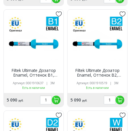
Filtek Ultimate Дозатор
Filtek Ultimate Дозатор
Enamel, Оттенок B1,
Enamel, Оттенок B2,
3920B1E универсальный
3920B2E универсальный
Артикул: 0001910637 | 3M
Артикул: 0001910519 | 3M
реставрационный
реставрационный
Есть в наличии
Есть в наличии
композит 3M
композит 3M
5 090
5 090
руб.
руб.