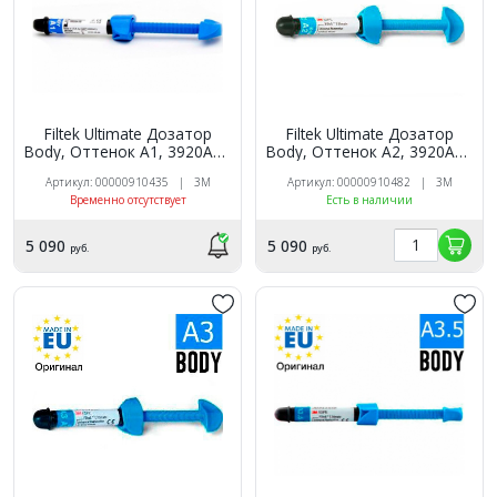
Filtek Ultimate Дозатор
Filtek Ultimate Дозатор
Body, Оттенок A1, 3920A1B
Body, Оттенок A2, 3920A2B
универсальный
универсальный
Артикул: 00000910435 | 3M
Артикул: 00000910482 | 3M
реставрационный
реставрационный
Временно отсутствует
Есть в наличии
композит 3M
композит 3M
5 090
5 090
руб.
руб.