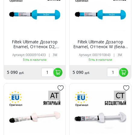
Filtek Ultimate Дозатор
Filtek Ultimate Дозатор
Enamel, Оттенок D2,
Enamel, Оттенок W (белая
3920D2E универсальный
эмаль), 3920WE
Артикул: 00000910433 | 3M
Артикул: 0001910843 | 3M
реставрационный
универсальный
Есть в наличии
Есть в наличии
композит 3M
реставрационный
композит 3M
5 090
5 090
руб.
руб.