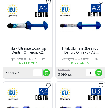
Filtek Ultimate Дозатор
Filtek Ultimate Дозатор
Dentin, Оттенок A3,
Dentin, Оттенок A2,
3920A3D универсальный
3920A2D универсальный
Артикул: 00000910494 | 3M
Артикул: 0001910542 | 3M
реставрационный
реставрационный
Есть в наличии
Есть в наличии
композит 3M
композит 3M
5 550 руб.
5 090
руб.
5 090
руб.