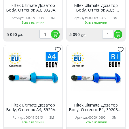
Filtek Ultimate Дозатор
Filtek Ultimate Дозатор
Body, Оттенок A3, 3920A3B
Body, Оттенок A3,5,
универсальный
3920A3,5B универсальный
Артикул: 00000910438 | 3M
Артикул: 00000910472 | 3M
реставрационный
реставрационный
Есть в наличии
Есть в наличии
композит 3M
композит 3M
5 090
5 090
руб.
руб.
Filtek Ultimate Дозатор
Filtek Ultimate Дозатор
Body, Оттенок A4, 3920A4B
Body, Оттенок B1, 3920B1B
универсальный
универсальный
Артикул: 0001910543 | 3M
Артикул: 0000910690 | 3M
реставрационный
реставрационный
Есть в наличии
Есть в наличии
композит 3M
композит 3M