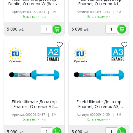
Dentin, Оттенок W (белый
Enamel, Оттенок A1,
дентин), 3920WD
3920A1E универсальный
Артикул: 00000910434 | 3M
Артикул: 00000910436 | 3M
универсальный
реставрационный
Есть в наличии
Есть в наличии
реставрационный
композит 3M
композит 3M
5 090
5 090
руб.
руб.
Filtek Ultimate Дозатор
Filtek Ultimate Дозатор
Enamel, Оттенок A2,
Enamel, Оттенок A3,
3920A2E универсальный
3920A3E универсальный
Артикул: 00000910437 | 3M
Артикул: 00000910439 | 3M
реставрационный
реставрационный
Есть в наличии
Есть в наличии
композит 3M
композит 3M
5 090
5 090
руб.
руб.