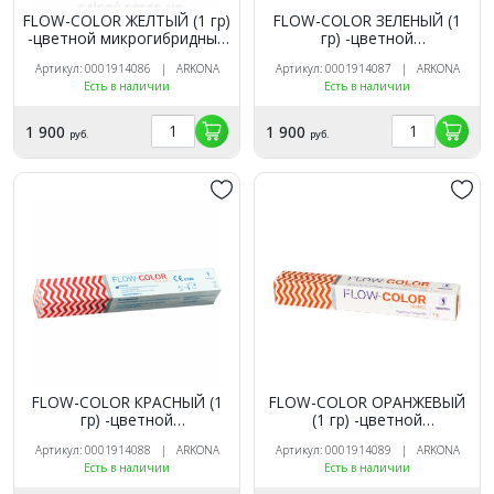
FLOW-COLOR ЖЕЛТЫЙ (1 гр)
FLOW-COLOR ЗЕЛЕНЫЙ (1
-цветной микрогибридный
гр) -цветной
светоотв.композит типа
микрогибридный
Артикул: 0001914086 | ARKONA
Артикул: 0001914087 | ARKONA
"flow", ARKONA
светоотв.композит типа
Есть в наличии
Есть в наличии
"flow", ARKONA
1 900
1 900
руб.
руб.
FLOW-COLOR КРАСНЫЙ (1
FLOW-COLOR ОРАНЖЕВЫЙ
гр) -цветной
(1 гр) -цветной
микрогибридный
микрогибридный
Артикул: 0001914088 | ARKONA
Артикул: 0001914089 | ARKONA
светоотв.композит типа
светоотв.композит типа
Есть в наличии
Есть в наличии
"flow", ARKONA
"flow", ARKONA