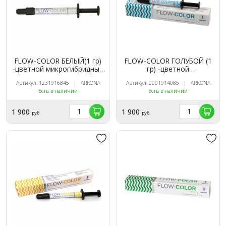
FLOW-COLOR БЕЛЫЙ(1 гр)
FLOW-COLOR ГОЛУБОЙ (1
-цветной микрогибридный
гр) -цветной
светоотв.композит типа
микрогибридный
Артикул: 1231916845 | ARKONA
Артикул: 0001914085 | ARKONA
"flow", ARKONA
светоотв.композит типа
Есть в наличии
Есть в наличии
"flow", ARKONA
1 900
1 900
руб.
руб.