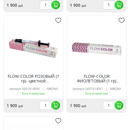
1 900
1 900
руб.
руб.
FLOW-COLOR РОЗОВЫЙ (1
FLOW-COLOR
гр) -цветной
ФИОЛЕТОВЫЙ (1 гр)
микрогибридный
-цветной микрогибридный
Артикул: 0001914090 | ARKONA
Артикул: 0001914091 | ARKONA
светоотв.композит типа
светоотв.композит типа
Есть в наличии
Есть в наличии
"flow", ARKONA
"flow", ARKONA
1 900
1 900
руб.
руб.