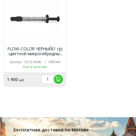
FLOW-COLOR ЧЕРНЫЙ(1 гр)
-цветной микрогибридный
светоотв.композит типа
Артикул: 1231916846 | ARKONA
"flow", ARKONA
Есть в наличии
1 900
руб.
Бесплатная доставка по Москве