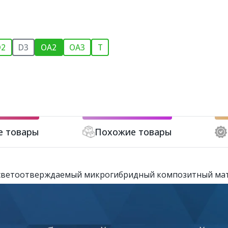
D2
D3
OA2
OA3
T
е товары
Похожие товары
 - светоотверждаемый микрогибридный композитный ма