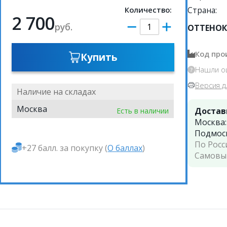
Количество:
Страна:
2 700
руб.
ОТТЕНОК
Код про
Купить
Нашли о
Версия д
Наличие на складах
Москва
Достав
Есть в наличии
Москва
Подмос
По Росс
+27 балл. за покупку (
О баллах
)
Самовы