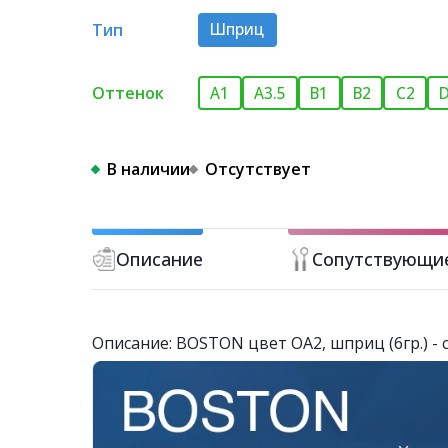
Тип
Шприц
Оттенок
A1
A3.5
B1
B2
C2
В наличии
Отсутствует
Описание
Сопутствующи
Описание: BOSTON цвет OA2, шприц (6гр.)