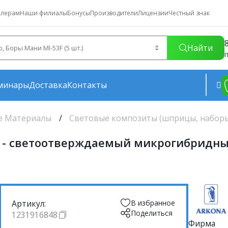
лерам
Наши филиалы
Бонусы
Производители
Лицензии
Честный знак
Найти
П
минары
Доставка
Контакты
е Материалы
Световые композиты (шприцы, набор
.) - светоотверждаемый микрогибридн
Артикул:
В избранное
Поделиться
1231916848
Фирма