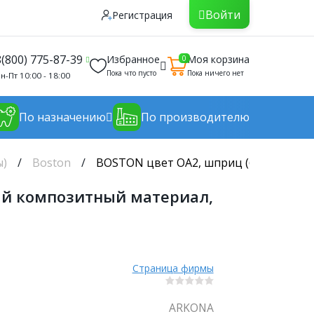
Войти
Регистрация
8(800) 775-87-39
Избранное
Моя корзина
0
Пока что пусто
Пока ничего нет
н-Пт 10:00 - 18:00
По назначению
По производителю
ы)
Boston
BOSTON цвет OA2, шприц (6гр.) - св
ый композитный материал,
Страница фирмы
ARKONA