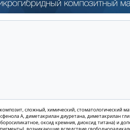
композит, сложный, химический, стоматологический ма
фенола А, диметакрилан диуретана, диметакрилан гли
боросиликатное, оксид кремния, диоксид титана) и д
, пигменты), возникающие вследствие свободнорадика