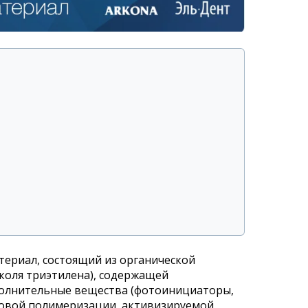
териал, состоящий из органической
коля триэтилена), содержащей
ополнительные вещества (фотоинициаторы,
ловой полимеризации, активизируемой