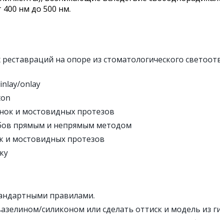
400 нм до 500 нм.
 реставраций на опоре из стоматологического светоо
nlay/onlay
ton
нок и мостовидных протезов
бов прямым и непрямым методом
к и мостовидных протезов
ку
тандартными правилами.
зелином/силиконом или сделать оттиск и модель из ги