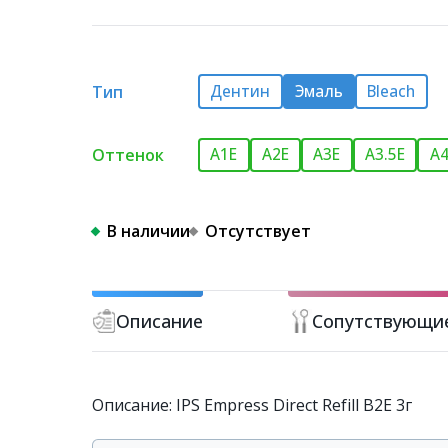
Тип
Дентин
Эмаль
Bleach
Оттенок
A1E
A2E
A3E
A3.5E
A4
В наличии
Отсутствует
Описание
Сопутствующи
Описание: IPS Empress Direct Refill B2E 3г