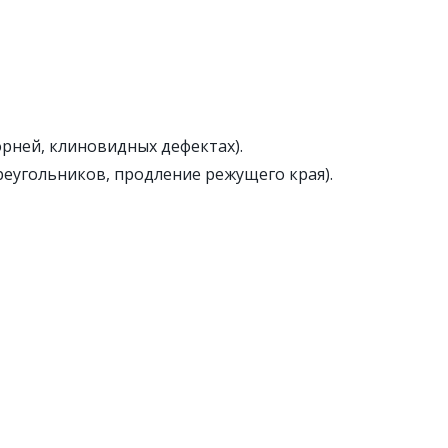
орней, клиновидных дефектах).
реугольников,
продление режущего края).