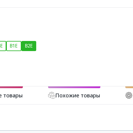
E
B1E
B2E
е товары
Похожие товары