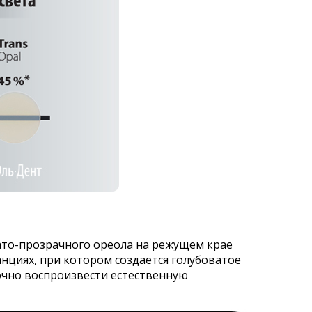
ато-прозрачного ореола на режущем крае
анциях, при котором создается голубоватое
очно воспроизвести естественную