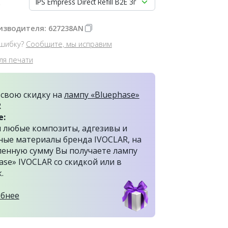
IPS Empress Direct Refill B2E 3г
изводителя: 627238AN
шибку?
Сообщите, мы исправим
ля печати
свою скидку на
лампу «Bluephase»
R
е:
 любые композиты, адгезивы и
ые материалы бренда IVOCLAR, на
енную сумму Вы получаете лампу
ase» IVOCLAR со скидкой или в
.
бнее