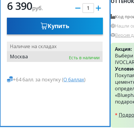
ОТТЕНОК
6 390
руб.
Код про
Купить
Нашли о
Версия д
Наличие на складах
Акция:
Выбери 
Москва
Есть в наличии
IVOCLA
Услови
Покупая
+64 балл. за покупку (
О баллах
)
цементн
определ
«Blueph
подарок
*
Подро