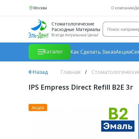
Москва
О компании
Ди
Стоматологические
Расходные Материалы
Всегда Актуальные Цены!
Каталог
Как Сделать Заказ
Акции
Се
Назад
Главная
Стоматологически
IPS Empress Direct Refill B2E 3г
Акция