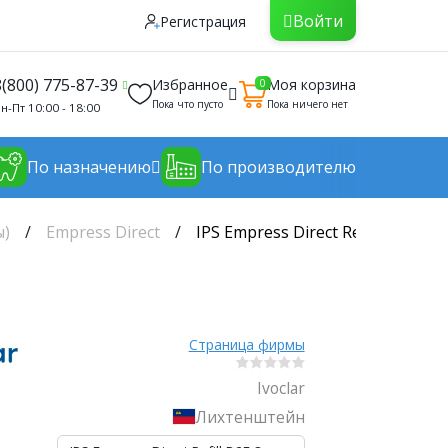
Войти
Регистрация
8(800) 775-87-39
Избранное
Моя корзина
0
Пока что пусто
Пока ничего нет
н-Пт 10:00 - 18:00
По назначению
По производителю
ы)
Empress Direct
IPS Empress Direct Refill B2E 3г
Страница фирмы
Ivoclar
Лихтенштейн