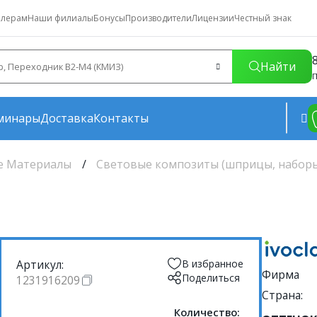
лерам
Наши филиалы
Бонусы
Производители
Лицензии
Честный знак
Найти
П
минары
Доставка
Контакты
е Материалы
Световые композиты (шприцы, набор
Артикул:
В избранное
Фирма
Поделиться
1231916209
Страна:
Количество: