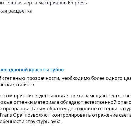
чительная черта материалов Empress.
ая расцветка.
рвозданной красоты зубов
й степенью прозрачности, необходимо более одного цв
ческих свойств.
 простом принципе: дентиновые цвета замещают естеств
овые оттенки материала обладают естественной опако
е прозрачны. Таким образом дентиновые оттенки натур
и Trans Opal позволяют контролировать отражение свет
бенности структуры зуба.