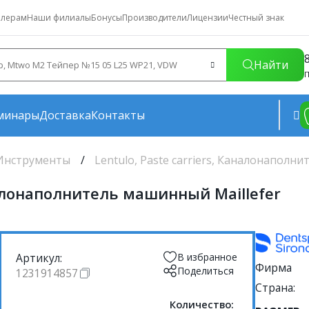
лерам
Наши филиалы
Бонусы
Производители
Лицензии
Честный знак
Найти
П
минары
Доставка
Контакты
Инструменты
Lentulo, Paste carriers, Каналонаполни
налонаполнитель машинный Maillefer
Артикул:
В избранное
Фирма
Поделиться
1231914857
Страна:
Количество: