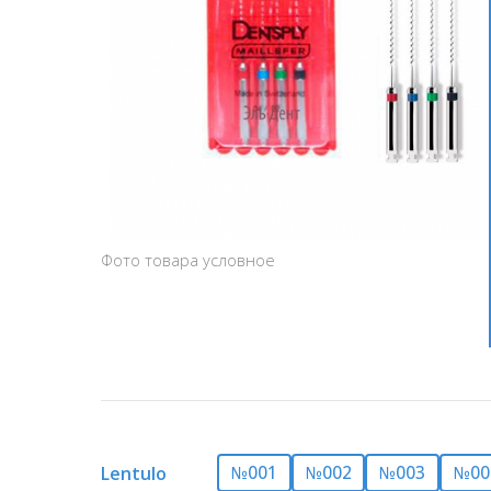
Фото товара условное
Lentulo
№001
№002
№003
№00