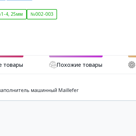
1-4, 25мм
№002-003
е товары
Похожие товары
онаполнитель машинный Maillefer