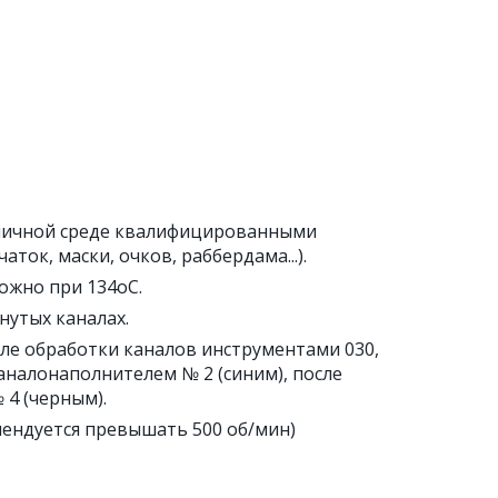
ьничной среде квалифицированными
ок, маски, очков, раббердама...).
ожно при 134оС.
нутых каналах.
ле обработки каналов инструментами 030,
аналонаполнителем № 2 (синим), после
 4 (черным).
ендуется превышать 500 об/мин)