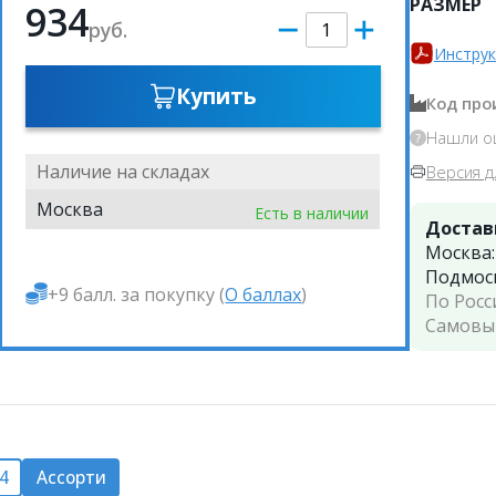
РАЗМЕР
934
руб.
Инструк
Купить
Код про
Нашли о
Наличие на складах
Версия д
Москва
Есть в наличии
Достав
Москва
Подмос
+9 балл. за покупку (
О баллах
)
По Росс
Самовы
4
Ассорти