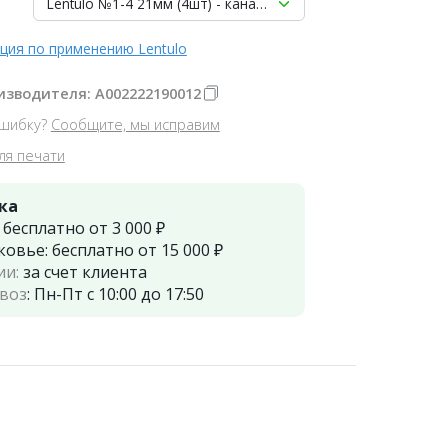
Lentulo №1-4 21мм (4шт) - каналонаполнитель машинный Ma
ция по применению Lentulo
изводителя: A002222190012
шибку?
Сообщите, мы исправим
ля печати
ка
:
бесплатно от 3 000 ₽
ковье:
бесплатно от 15 000 ₽
ии:
за счет клиента
воз
:
Пн-Пт с 10:00 до 17:50