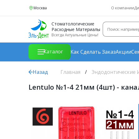
Москва
О компании
Ди
Стоматологические
Расходные Материалы
Всегда Актуальные Цены!
Каталог
Как Сделать Заказ
Акции
Се
Назад
Главная
Эндодонтические 
Lentulo №1-4 21мм (4шт) - ка