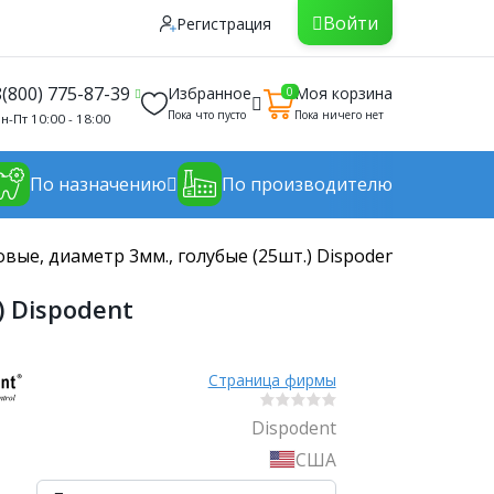
Войти
Регистрация
8(800) 775-87-39
Избранное
Моя корзина
0
Пока что пусто
Пока ничего нет
н-Пт 10:00 - 18:00
По назначению
По производителю
ые, диаметр 3мм., голубые (25шт.) Dispodent
 Dispodent
Страница фирмы
Dispodent
США