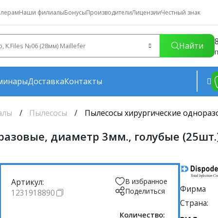
лерам
Наши филиалы
Бонусы
Производители
Лицензии
Честный знак
Найти
П
минары
Доставка
Контакты
алы
Пылесосы
Пылесосы хирургические одноразов
азовые, диаметр 3мм., голубые (25шт.)
Артикул:
В избранное
Фирма
Поделиться
1231918890
Страна:
Количество: