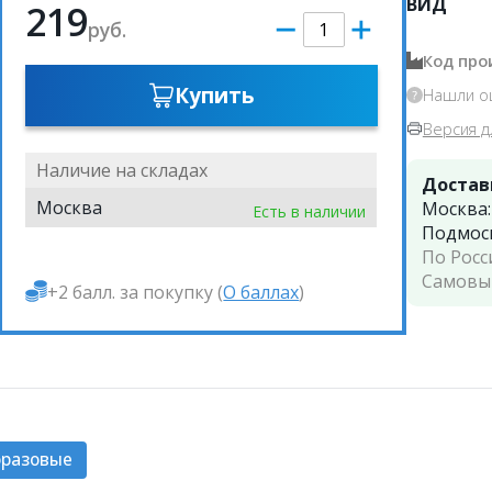
ВИД
219
руб.
Код про
Купить
Нашли о
Версия д
Наличие на складах
Достав
Москва
Москва
Есть в наличии
Подмос
По Росс
Самовы
+2 балл. за покупку (
О баллах
)
оразовые