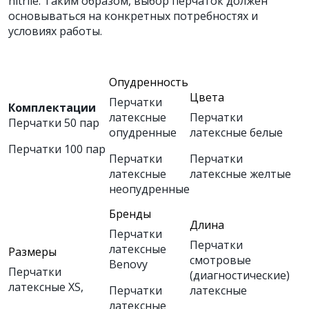
nitrile. Таким образом, выбор перчаток должен
основываться на конкретных потребностях и
условиях работы.
Опудренность
Цвета
Перчатки
Комплектации
латексные
Перчатки
Перчатки 50 пар
опудренные
латексные белые
Перчатки 100 пар
Перчатки
Перчатки
латексные
латексные желтые
неопудренные
Бренды
Длина
Перчатки
Перчатки
латексные
Размеры
смотровые
Benovy
Перчатки
(диагностические)
латексные XS
,
Перчатки
латексные
латексные