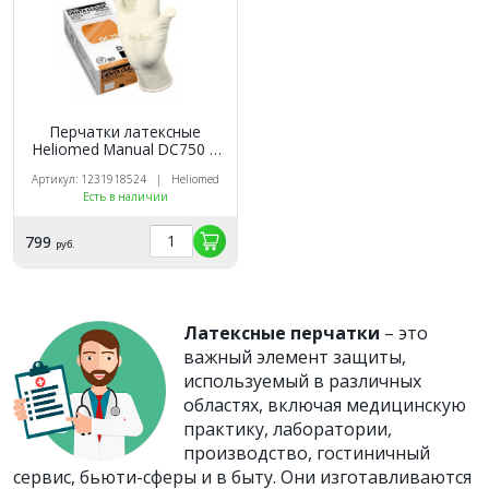
Перчатки латексные
Heliomed Manual DC750 S
100шт. (50пар)
Артикул: 1231918524 | Heliomed
Маркированные
Есть в наличии
799
руб.
Латексные перчатки
– это
важный элемент защиты,
используемый в различных
областях, включая медицинскую
практику, лаборатории,
производство, гостиничный
сервис, бьюти-сферы и в быту. Они изготавливаются