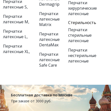
Перчатки
Перчатки
Dermagrip
латексные S
,
хирургические
Перчатки
латексные
Перчатки
латексные
латексные M
,
Стерильность
Matrix
Перчатки
Перчатки
Перчатки
стерильные
латексные L
,
латексные
латексные
DentaMax
Перчатки
Перчатки
латексные XL
,
Перчатки
нестерильные
латексные
латексные
Safe Care
Бесплатная доставка по Москве
При заказе от 3000 руб.