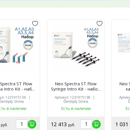
Spectra ST Flow
Neo Spectra ST Flow
Neo 
o Kit - набор
Syringe Intro Kit - набор
к
с.0,25х24шт) цв.
шприцы 1.8х5шт цв.
кул: 1231915136 |
Артикул: 1231915138 |
Артик
A2/A3/A3.5/A4
A1/A2/A3/A3.5/A4
Dentsply Sirona
Dentsply Sirona
D
сть в наличии
Есть в наличии
Ес
1
12 413
1 031
руб.
руб.