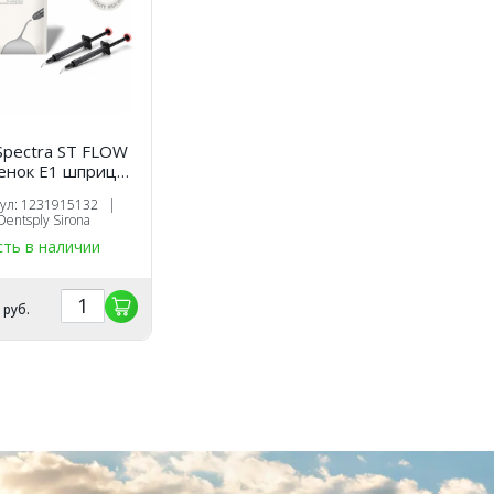
Spectra ST FLOW
енок Е1 шприц
(1.8г.х2шт.),
кул: 1231915132 |
оотверждаемый
Dentsply Sirona
таврационный
сть в наличии
иал, 1231915132,
ntsply Sirona
9
руб.