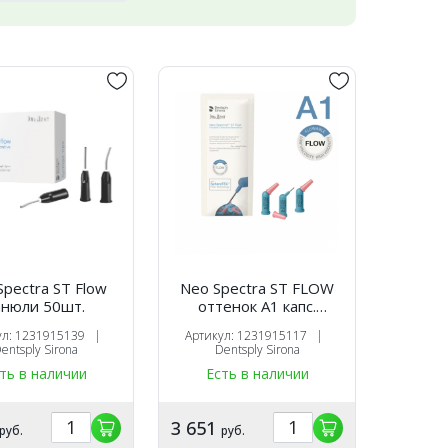
Spectra ST Flow
Neo Spectra ST FLOW
анюли 50шт.
оттенок A1 капс.
(0,25х16 шт),
ул: 1231915139 |
Артикул: 1231915117 |
светоотверждаемый
entsply Sirona
Dentsply Sirona
реставрационный
ть в наличии
Есть в наличии
материал, 1231915117,
Dentsply Sirona
3 651
руб.
руб.