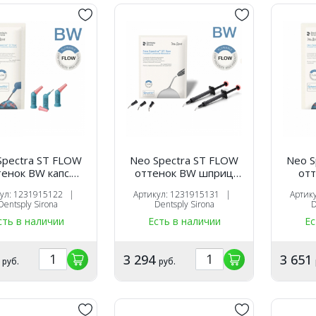
Spectra ST FLOW
Neo Spectra ST FLOW
Neo S
тенок BW капс.
оттенок BW шприц
отт
0,25х16 шт),
(1.8г.х2шт.),
(
кул: 1231915122 |
Артикул: 1231915131 |
Артик
оотверждаемый
светоотверждаемый
свет
Dentsply Sirona
Dentsply Sirona
D
таврационный
реставрационный
рес
сть в наличии
Есть в наличии
Ес
иал, 1231915122,
материал, 1231915131,
матери
ntsply Sirona
Dentsply Sirona
De
1
3 294
3 651
руб.
руб.