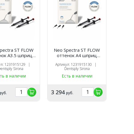
pectra ST FLOW
Neo Spectra ST FLOW
нок А3.5 шприц
оттенок А4 шприц
1.8г.х2шт.),
(1.8г.х2шт.),
ул: 1231915129 |
Артикул: 1231915130 |
оотверждаемый
светоотверждаемый
entsply Sirona
Dentsply Sirona
таврационный
реставрационный
ть в наличии
Есть в наличии
ал, 1231915129,
материал, 11231915130,
ntsply Sirona
Dentsply Sirona
3 294
руб.
руб.