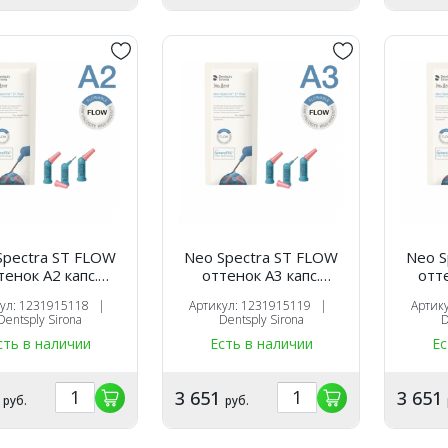
Spectra ST FLOW
Neo Spectra ST FLOW
Neo S
тенок A2 капс.
оттенок A3 капс.
оттен
0,25х16 шт),
(0,25х16 шт),
(
кул: 1231915118 |
Артикул: 1231915119 |
Артик
оотверждаемый
светоотверждаемый
свет
Dentsply Sirona
Dentsply Sirona
D
таврационный
реставрационный
рес
сть в наличии
Есть в наличии
Ес
иал, 1231915118,
материал, 1231915119,
матери
ntsply Sirona
Dentsply Sirona
De
1
3 651
3 651
руб.
руб.