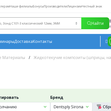
лерам
Наши филиалы
Бонусы
Производители
Лицензии
Честный знак
Найти
П
минары
Доставка
Контакты
е Материалы
Жидкотекучие композиты (шприцы, н
тировать
Бренд
Сбр