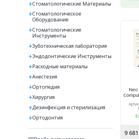
Стоматологические Материалы
Стоматологическое
Оборудование
Стоматологические
Инструменты
Зуботехническая лаборатория
Эндодонтические Инструменты
Расходные материалы
Анестезия
Ортопедия
Neo 
Compula Intr
Хирургия
(кап
Арти
A1/
Дезинфекция и стерилизация
Е
Ортодонтия
9 68