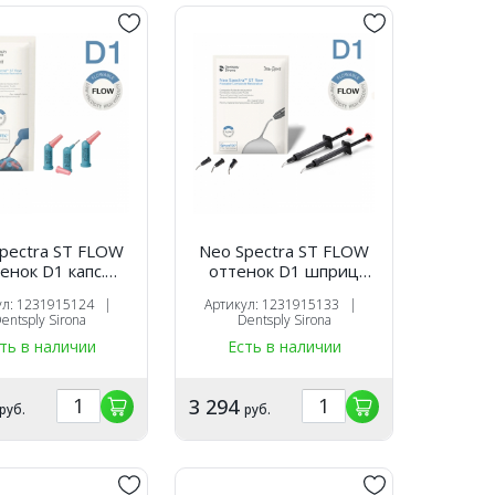
pectra ST FLOW
Neo Spectra ST FLOW
енок D1 капс.
оттенок D1 шприц
0,25х16 шт),
(1.8г.х2шт.),
ул: 1231915124 |
Артикул: 1231915133 |
оотверждаемый
светоотверждаемый
entsply Sirona
Dentsply Sirona
таврационный
реставрационный
ть в наличии
Есть в наличии
ал, 1231915124,
материал, 1231915133 ,
ntsply Sirona
Dentsply Sirona
3 294
руб.
руб.