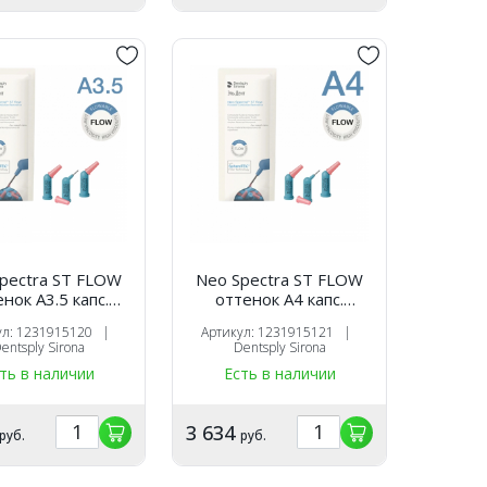
pectra ST FLOW
Neo Spectra ST FLOW
ок A3.5 капс.
оттенок A4 капс.
0,25х16 шт),
(0,25х16 шт),
ул: 1231915120 |
Артикул: 1231915121 |
оотверждаемый
светоотверждаемый
entsply Sirona
Dentsply Sirona
таврационный
реставрационный
ть в наличии
Есть в наличии
ал, 1231915120,
материал, 1231915121,
ntsply Sirona
Dentsply Sirona
3 634
руб.
руб.