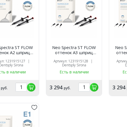
Spectra ST FLOW
Neo Spectra ST FLOW
Neo S
енок А2 шприц
оттенок А3 шприц
отте
(1.8г.х2шт.),
(1.8г.х2шт.),
(
кул: 1231915127 |
Артикул: 1231915128 |
Артик
оотверждаемый
светоотверждаемый
свет
Dentsply Sirona
Dentsply Sirona
D
таврационный
реставрационный
рес
сть в наличии
Есть в наличии
Ес
иал, 1231915127,
материал, 1231915128,
матери
ntsply Sirona
Dentsply Sirona
De
4
3 294
3 294
руб.
руб.