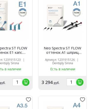
pectra ST FLOW
Neo Spectra ST FLOW
нок E1 капс.
оттенок А1 шприц
0,25х16 шт),
(1.8г.х2шт.),
ул: 1231915123 |
Артикул: 1231915126 |
оотверждаемый
светоотверждаемый
entsply Sirona
Dentsply Sirona
таврационный
реставрационный
ть в наличии
Есть в наличии
ал, 1231915123,
материал, 11231915126,
ntsply Sirona
Dentsply Sirona
3 294
руб.
руб.