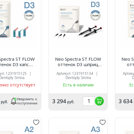
Spectra ST FLOW
Neo Spectra ST FLOW
Neo S
тенок D3 капс.
оттенок D3 шприц
отте
0,25х16 шт),
(1.8г.х2шт.),
(
кул: 1231915125 |
Артикул: 1231915134 |
Артик
оотверждаемый
светоотверждаемый
свет
Dentsply Sirona
Dentsply Sirona
D
таврационный
реставрационный
рес
нно отсутствует
Есть в наличии
Ес
иал, 1231915125,
материал, 1231915134,
матери
ntsply Sirona
Dentsply Sirona
De
Уведомить о
4
3 294
3 634
руб.
руб.
поступлении