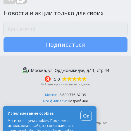
Новости и акции только для своих
Подписаться
г.Москва, ул. Орджоникидзе, д.11, стр.44
5,0
Рейтинг организации на Яндексе
Москва:
8 800 775-87-39
Все филиалы:
Подробнее
Пн-Пт, с 10:00 до 18:00
Использование cookies
Ок
© Компания «Эль-Дент», 2003-2026
Мы используем cookies. Продолжая
Цены на сайте не являются публичной офертой
использовать сайт, вы соглашаетесь с
политикой обработки файлов cookie
.
Разработка сайта -
Moscow Dynamics