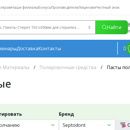
лерам
Наши филиалы
Бонусы
Производители
Лицензии
Честный знак
Найти
П
минары
Доставка
Контакты
е Материалы
Полировочные средства
Пасты по
ые
тировать
Бренд
С