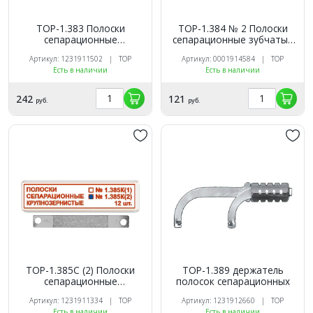
ТОР-1.383 Полоски
ТОР-1.384 № 2 Полоски
сепарационные
сепарационные зубчатые
металлические 90мкм/6
12 шт,
Артикул: 1231911502 | ТОР
Артикул: 0001914584 | ТОР
мм/50 мм 100шт.
Есть в наличии
Есть в наличии
242
121
руб.
руб.
ТОР-1.385C (2) Полоски
ТОР-1.389 держатель
сепарационные
полосок сепарационных
крупнозернистые, 12 шт
Артикул: 1231911334 | ТОР
Артикул: 1231912660 | ТОР
Есть в наличии
Есть в наличии