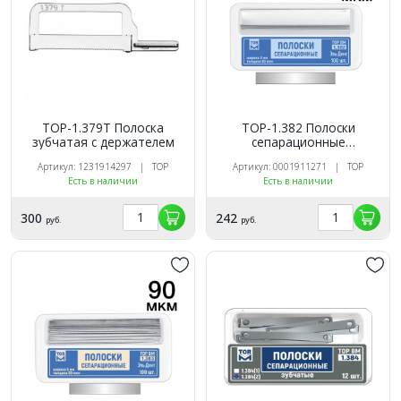
ТОР-1.379Т Полоска
ТОР-1.382 Полоски
зубчатая с держателем
сепарационные
металлические 60мкм/6
Артикул: 1231914297 | ТОР
Артикул: 0001911271 | ТОР
мм/50 мм 100шт.
Есть в наличии
Есть в наличии
300
242
руб.
руб.