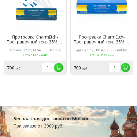
Протравка CharmEtch-
Протравка CharmEtch-
Протравочный гель 35% HV
Протравочный гель 35% LV
(3шпр.х3мл), DENTKIST
(3шпр.х3мл), DentKist
Артикул: 1231913747 | DentKist
Артикул: 1231914307 | DentKist
Есть в наличии
Есть в наличии
700
700
руб.
руб.
Бесплатная доставка по Москве
При заказе от 3000 руб.