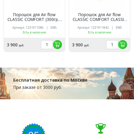
Порошок для Air flow
Порошок для Air flow
CLASSIC COMFORT (300гр.),
CLASSIC COMFORT CLASSIC
EMS Мята
Comfort / нейтральный /
Артикул: 1231911586 | EMS
Артикул: 1231911842 | EMS
для отбеливания зубов/40
Есть в наличии
Есть в наличии
мкм, 300 гр./ЕМS
3 900
3 900
руб.
руб.
Бесплатная доставка по Москве
При заказе от 3000 руб.