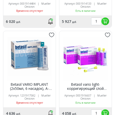
масса 2х300 мл база, 2х50
слепочная масса,
Артикул: 0001914484 | Mueller
Артикул: 0001914133 | Mueller
мл корригирующий слой,
300мл+300мл, Mueller-
Omicron
Omicron
насадки, Mueller-Omicron
Omicron
Временно отсутствует
Есть в наличии
6 020
5 927
руб.
руб.
Betasil VARIO IMPLANT
Betasil vario light-
(2х50мл, 6 насадок), А-
корригирующий слой
силиконовая слепочная
(2х50мл, 12 насадок), А-
Артикул: 1231917582 | Mueller
Артикул: 0001916607 | Mueller
масса, Mueller-Omicron
силиконовая слепочная
Omicron
Omicron
масса, Mueller-Omicron
Временно отсутствует
Есть в наличии
4 636
4 058
руб.
руб.