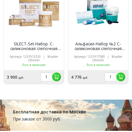
SILECT-Set-Набор. С-
Альфасил-Набор №2 С-
силиконовая слепочная
силиконовая слепочная
масса, Muller Omicron
масса
Артикул: 1231913320 | Mueller
Артикул: 1231917580 | Mueller
(Германия)
Omicron
Omicron
Есть в наличии
Есть в наличии
3 900
4 776
руб.
руб.
Бесплатная доставка по Москве
При заказе от 3000 руб.