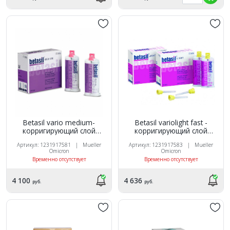
Betasil vario medium-
Betasil variolight fast -
корригирующий слой
корригирующий слой
(2х50мл, 12 насадок), А-
(2х50мл, 12 насадок), А-
Артикул: 1231917581 | Mueller
Артикул: 1231917583 | Mueller
силиконовая слепочная
силиконовая слепочная
Omicron
Omicron
масса, Mueller-Omicron
масса, Mueller-Omicron
Временно отсутствует
Временно отсутствует
4 100
4 636
руб.
руб.