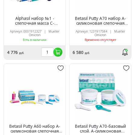
Alphasil набор №1 -
Betasil Putty A70 набор А-
слепочная масса С-
силиконовая слепочная
силиконовая, Mueller
масса 2х300 мл база, 2х50
Артикул: 0001912327 | Mueller
Артикул: 1231917584 | Mueller
Omicron
мл корригирующий слой,
Omicron
Omicron
насадки, Mueller-Omicron
Есть в наличии
Временно отсутствует
4 776
6 580
руб.
руб.
Betasil Putty А60 набор А-
Betasil Putty А70-базовый
силиконовая слепочная
слой. А-силиконовая