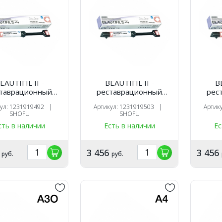
EAUTIFIL II -
BEAUTIFIL II -
BE
таврационный
реставрационный
рес
оотверждаемый
светоотверждаемый
свет
кул: 1231919492 |
Артикул: 1231919503 |
Артик
ериал, цвет A2,
материал, цвет A2O,
мате
SHOFU
SHOFU
 4,5 гр., SHOFU
шприц 4,5 гр., SHOFU
шприц
сть в наличии
Есть в наличии
Ес
6
3 456
3 456
руб.
руб.