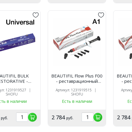
AUTIFIL BULK
BEAUTIFIL Flow Plus F00
BEAUTI
ESTORATIVE -
- реставрационный
- ре
таврационный
текучий материал, цвет
текучи
кул: 1231919527 |
Артикул: 1231919515 |
Артик
й материал, цвет
A1, шприц 2,2 гр.,
A2, 
SHOFU
SHOFU
VERSAL, шприц
SHOFU
сть в наличии
Есть в наличии
Ес
.5гр., SHOFU
2
2 784
2 784
руб.
руб.