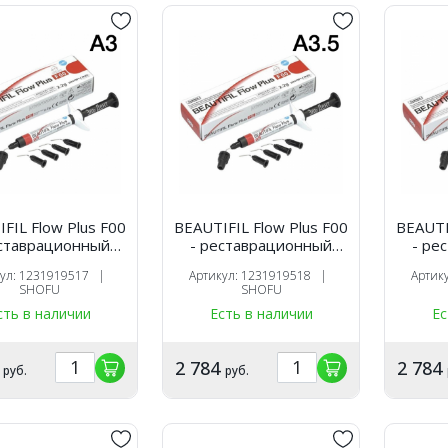
FIL Flow Plus F00
BEAUTIFIL Flow Plus F00
BEAUTI
еставрационный
- реставрационный
- ре
й материал, цвет
текучий материал, цвет
текучи
кул: 1231919517 |
Артикул: 1231919518 |
Артик
 шприц 2,2 гр.,
A3.5, шприц 2,2 гр.,
BW, 
SHOFU
SHOFU
SHOFU
SHOFU
сть в наличии
Есть в наличии
Ес
4
2 784
2 784
руб.
руб.