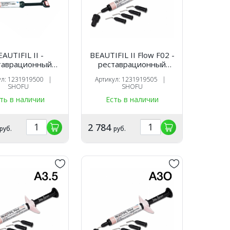
AUTIFIL II -
BEAUTIFIL II Flow F02 -
таврационный
реставрационный
оотверждаемый
текучий материал, цвет
ул: 1231919500 |
Артикул: 1231919505 |
риал, цвет С2,
A1, шприц 2 гр., SHOFU
SHOFU
SHOFU
 4,5 гр., SHOFU
ть в наличии
Есть в наличии
2 784
руб.
руб.