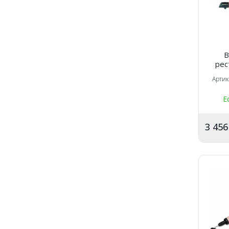
B
рес
свет
Арти
мате
шприц
Е
3 45