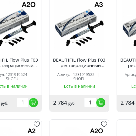
FIL Flow Plus F03
BEAUTIFIL Flow Plus F03
BEAUTI
еставрационный
- реставрационный
- ре
й материал, цвет
текучий материал, цвет
текучи
кул: 1231919524 |
Артикул: 1231919522 |
Артик
 шприц 2,2 гр.,
A3, шприц 2,2 гр.,
A3.5
SHOFU
SHOFU
SHOFU
SHOFU
сть в наличии
Есть в наличии
Ес
4
2 784
2 784
руб.
руб.