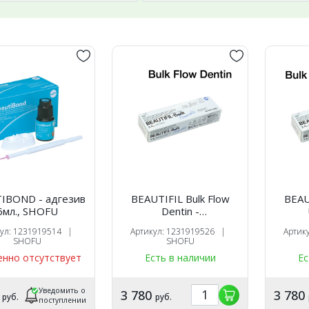
IBOND - адгезив
BEAUTIFIL Bulk Flow
BEAU
6мл., SHOFU
Dentin -
реставрационный
рес
кул: 1231919514 |
Артикул: 1231919526 |
Артик
текучий материал,
теку
SHOFU
SHOFU
шприц 2,4 гр., SHOFU
шприц
нно отсутствует
Есть в наличии
Ес
Уведомить о
2
3 780
3 780
руб.
руб.
поступлении