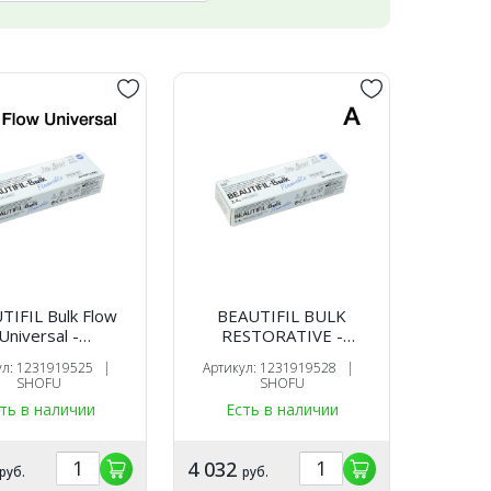
TIFIL Bulk Flow
BEAUTIFIL BULK
Universal -
RESTORATIVE -
таврационный
реставрационный
ул: 1231919525 |
Артикул: 1231919528 |
чий материал,
текучий материал, цвет
SHOFU
SHOFU
 2,4 гр., SHOFU
A, шприц 4.5гр., SHOFU
ть в наличии
Есть в наличии
4 032
руб.
руб.