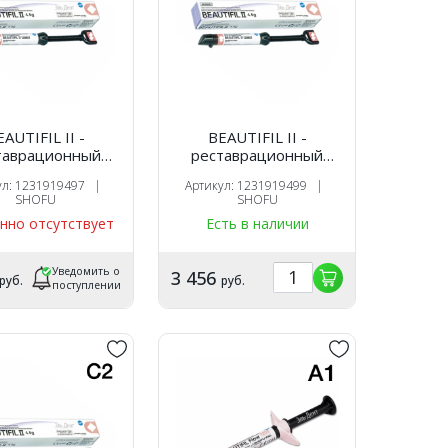
AUTIFIL II -
BEAUTIFIL II -
таврационный
реставрационный
оотверждаемый
светоотверждаемый
ул: 1231919497 |
Артикул: 1231919499 |
риал, цвет B1,
материал, цвет B2,
SHOFU
SHOFU
 4,5 гр., SHOFU
шприц 4,5 гр., SHOFU
нно отсутствует
Есть в наличии
Уведомить о
3 456
руб.
руб.
поступлении