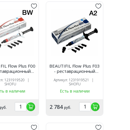
FIL Flow Plus F00
BEAUTIFIL Flow Plus F03
ставрационный
- реставрационный
й материал, цвет
текучий материал, цвет
ул: 1231919520 |
Артикул: 1231919521 |
шприц 2,2 гр.,
A2, шприц 2,2 гр.,
SHOFU
SHOFU
SHOFU
SHOFU
ть в наличии
Есть в наличии
2 784
руб.
руб.