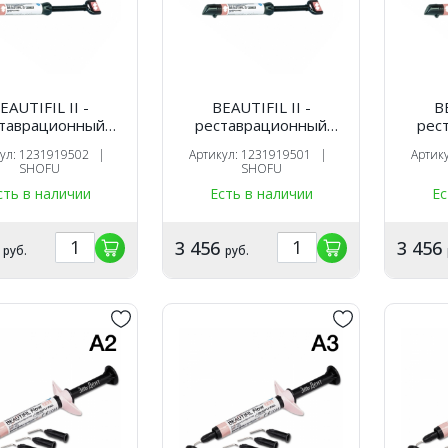
EAUTIFIL II -
BEAUTIFIL II -
BE
таврационный
реставрационный
рес
оотверждаемый
светоотверждаемый
свет
кул: 1231919502 |
Артикул: 1231919501 |
Артик
риал, цвет BW,
материал, цвет INC,
мате
SHOFU
SHOFU
 4,5 гр., SHOFU
шприц 4,5 гр., SHOFU
шприц
сть в наличии
Есть в наличии
Ес
6
3 456
3 456
руб.
руб.