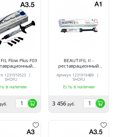
FIL Flow Plus F03
BEAUTIFIL II -
ставрационный
реставрационный
й материал, цвет
светоотверждаемый
ул: 1231919523 |
Артикул: 1231919489 |
, шприц 2,2 гр.,
материал, цвет A1,
SHOFU
SHOFU
SHOFU
шприц 4,5 гр., SHOFU
ть в наличии
Есть в наличии
3 456
руб.
руб.