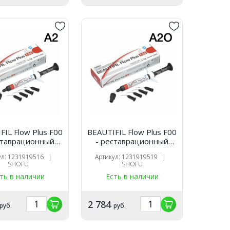
FIL Flow Plus F00
BEAUTIFIL Flow Plus F00
ставрационный
- реставрационный
й материал, цвет
текучий материал, цвет
ул: 1231919516 |
Артикул: 1231919519 |
шприц 2,2 гр.,
A2O, шприц 2,2 гр.,
SHOFU
SHOFU
SHOFU
SHOFU
ть в наличии
Есть в наличии
2 784
руб.
руб.