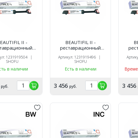
EAUTIFIL II -
BEAUTIFIL II -
BE
таврационный
реставрационный
рес
оотверждаемый
светоотверждаемый
свет
кул: 1231919504 |
Артикул: 1231919496 |
Артик
риал, цвет A3O,
материал, цвет A4,
мате
SHOFU
SHOFU
 4,5 гр., SHOFU
шприц 4,5 гр., SHOFU
шприц
сть в наличии
Есть в наличии
Време
6
3 456
3 456
руб.
руб.