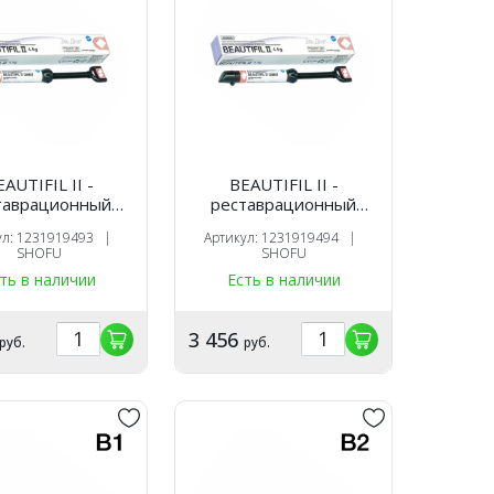
AUTIFIL II -
BEAUTIFIL II -
таврационный
реставрационный
оотверждаемый
светоотверждаемый
ул: 1231919493 |
Артикул: 1231919494 |
риал, цвет A3,
материал, цвет A3.5,
SHOFU
SHOFU
 4,5 гр., SHOFU
шприц 4,5 гр., SHOFU
ть в наличии
Есть в наличии
3 456
руб.
руб.