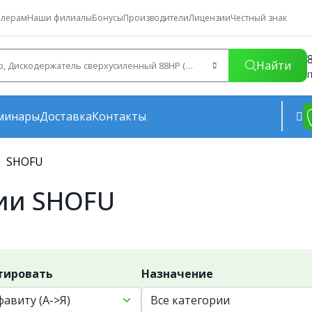
лерам
Наши филиалы
Бонусы
Производители
Лицензии
Честный знак
Найти
П
минары
Доставка
Контакты
SHOFU
ии SHOFU
тировать
Назначение