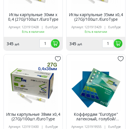
Иглы карпульные 30мм х
Иглы карпульные 35мм х0,4
0,4 (27G)/100шт./EuroType
(27G)/100шт./EuroType
Артикул: 1231913428 | EuroType
Артикул: 1231913429 | EuroType
Есть в наличии
Есть в наличии
345
345
руб.
руб.
Иглы карпульные 38мм х0,4
Коффердам "Eurotype"
(27G)/100шт./EuroType
латексный, голубой/
средний, без запаха (36шт.).
Артикул: 1231913430 | EuroType
Артикул: 1231919555 | EuroType
Eurotype