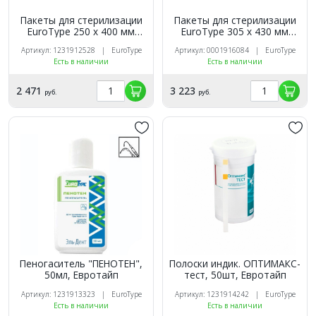
Пакеты для стерилизации
Пакеты для стерилизации
EuroТуре 250 х 400 мм
EuroТуре 305 х 430 мм
(200шт.)
(200шт.)
Артикул: 1231912528 | EuroType
Артикул: 0001916084 | EuroType
Есть в наличии
Есть в наличии
2 471
3 223
руб.
руб.
Пеногаситель "ПЕНОТЕН",
Полоски индик. ОПТИМАКС-
50мл, Евротайп
тест, 50шт, Евротайп
Артикул: 1231913323 | EuroType
Артикул: 1231914242 | EuroType
Есть в наличии
Есть в наличии