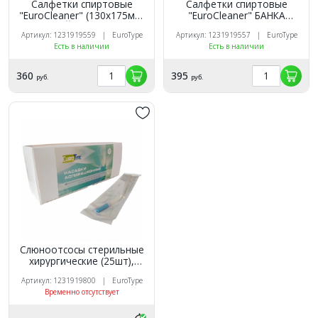
Салфетки спиртовые
Салфетки спиртовые
"EuroCleaner" (130х175мм)
"EuroCleaner" БАНКА
СМЕННЫЙ БЛОК 200 шт.
(130х175мм) 200 шт.
Артикул: 1231919559 | EuroType
Артикул: 1231919557 | EuroType
Eurotype (Маркированный)
Eurotype (Маркированный)
Есть в наличии
Есть в наличии
360
395
руб.
руб.
Слюноотсосы стерильные
хирургические (25шт),
EuroType
Артикул: 1231919800 | EuroType
Временно отсутствует