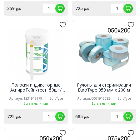
359
725
руб.
руб.
Полоски индикаторные
Рулоны для стерилизации
АспироТайп-тест, 50шт/
EuroTуpe 050 мм х 200 м
Евротайп
Артикул: 1231918979 | EuroType
Артикул: 0001916085 | EuroType
Есть в наличии
Есть в наличии
725
685
руб.
руб.