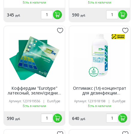
Есть в наличии
Есть в наличии
345
590
руб.
руб.
Коффердам "Eurotype"
Оптимакс (1л)-концентрат
латексный, зелен/средний,
для дезинфекции
мята (36шт.). Eurotype
инструментов, Евротайп
Артикул: 1231919556 | EuroType
Артикул: 1231918198 | EuroType
(Маркированный)
Есть в наличии
Есть в наличии
590
640
руб.
руб.