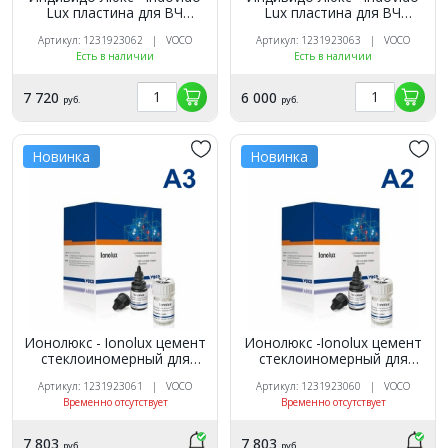
Lux пластина для ВЧ
Lux пластина для ВЧ
голубая 50шт. VOCO 2402
голубая прозрачная 50шт.
Артикул: 1231923062 | VOCO
Артикул: 1231923063 | VOCO
VOCO 2408
Есть в наличии
Есть в наличии
7 720
6 000
руб.
руб.
Новинка
Новинка
Ионолюкс - Ionolux цемент
Ионолюкс -Ionolux цемент
стеклоиномерный для
стеклоиномерный для
реставрации с фтором с/о
реставрации с фтором с/о
Артикул: 1231923061 | VOCO
Артикул: 1231923060 | VOCO
A3 (12гр+5мл) VOCO 1992
A2 (12гр+5мл) VOCO 1991
Временно отсутствует
Временно отсутствует
7 803
7 803
руб.
руб.