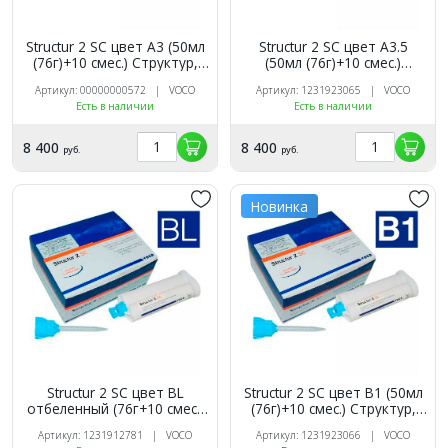
Structur 2 SC цвет A3 (50мл
Structur 2 SC цвет A3.5
(76г)+10 смес.) Структур,
(50мл (76г)+10 смес.)
VOCO
Структур, VOCO
Артикул: 00000000572 | VOCO
Артикул: 1231923065 | VOCO
Есть в наличии
Есть в наличии
8 400
8 400
руб.
руб.
Новинка
Structur 2 SC цвет BL
Structur 2 SC цвет В1 (50мл
отбеленный (76г+10 смес.)
(76г)+10 смес.) Структур,
Структур, VOCO
VOCO
Артикул: 1231912781 | VOCO
Артикул: 1231923066 | VOCO