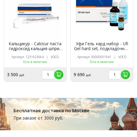
Кальцикур - Calcicur паста
Уфи Гель хард набор - Ufi
гидроксид кальция шприц
Gel hard set, подкладочный
(2мл) 2,5гр VOCO 1093
материал холодного
Артикул: 1231923064 | VOCO
Артикул: 00000001941 | VOCO
отверждения, порошок
Есть в наличии
Есть в наличии
60гр, жидкость 40мл,
кондиционер 20мл. VOCO
2210
3 500
9 690
руб.
руб.
Бесплатная доставка по Москве
При заказе от 3000 руб.