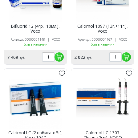
Bifluorid 12 (4гр.+10мл.),
Calcimol 1097 (13г.+11г.),
Voco
Voco
Артикул: 00000001148 | VOCO
Артикул: 00000001167 | VOCO
Есть в наличии
Есть в наличии
7 469
2 022
руб.
руб.
Calcimol LC (2тюбика х 5г),
Calcimol LC 1307
Voco 1047
(2шпр.х2мл), VOCO