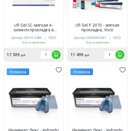
Ufi Gel SC-мягкая А-
Ufi Gel Р 2070 - мягкая
силикон.прокладка в
прокладка, Voco
картридже 50мл., VOCO
Артикул: 0001912485 | VOCO
Артикул: 00000002581 | VOCO
Есть в наличии
Есть в наличии
17 309
11 499
руб.
руб.
Новинка
Новинка
Индивидо Люкс - Indovido
Индивидо Люкс - Indovido