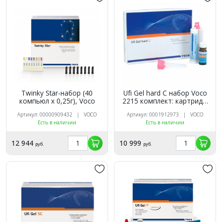
Twinky Star-набор (40
Ufi Gel hard C набор Voco
компьюл х 0,25г), Voco
2215 комплект: картридж
80 г, адгезив во флаконе
Артикул: 00000909432 | VOCO
Артикул: 0001912973 | VOCO
10 мл, принадлежности
Есть в наличии
Есть в наличии
12 944
10 999
руб.
руб.