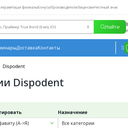
лерам
Наши филиалы
Бонусы
Производители
Лицензии
Честный знак
Найти
П
минары
Доставка
Контакты
Dispodent
и Dispodent
тировать
Назначение