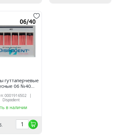
 гуттаперчевые
усные 06 №40
шт), Dispodent
ул: 0001916502 |
Dispodent
ть в наличии
б.