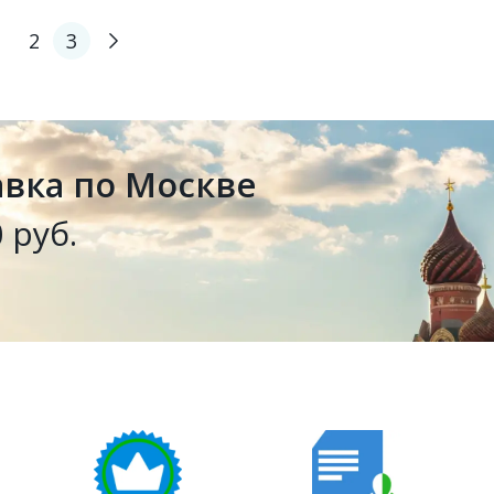
1
2
3
авка по Москве
 руб.