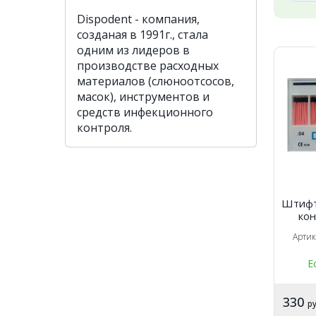
Dispodent - компания,
созданая в 1991г., стала
одним из лидеров в
производстве расходных
материалов (слюноотсосов,
масок), инструментов и
средств инфекционного
контроля.
Штифт
ко
(60
Арти
Е
330
ру