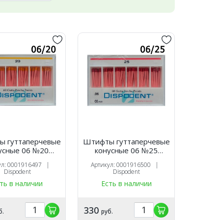
 гуттаперчевые
Штифты гуттаперчевые
усные 06 №20
конусные 06 №25
шт), Dispodent
(60шт), Dispodent
ул: 0001916497 |
Артикул: 0001916500 |
Dispodent
Dispodent
ть в наличии
Есть в наличии
330
б.
руб.