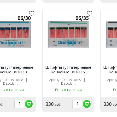
ы гуттаперчевые
Штифты гуттаперчевые
Штифты
нусные 06 №30
конусные 06 №35
кон
шт), Dispodent
(60шт), Dispodent
(60
кул: 0001916498 |
Артикул: 0001916499 |
Артик
Dispodent
Dispodent
сть в наличии
Есть в наличии
Ес
330
330
б.
руб.
ру