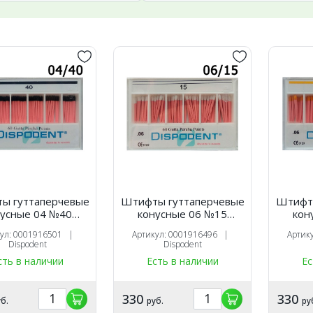
ы гуттаперчевые
Штифты гуттаперчевые
Штифты
нусные 04 №40
конусные 06 №15
кон
шт), Dispodent
(60шт), Dispodent
(60
кул: 0001916501 |
Артикул: 0001916496 |
Артик
Dispodent
Dispodent
сть в наличии
Есть в наличии
Ес
330
330
б.
руб.
ру