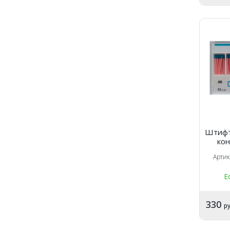
Штифт
ко
(60
Арти
Е
330
ру