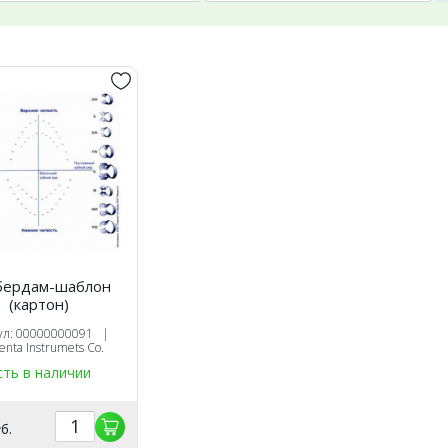
бердам-шаблон
(картон)
ул: 00000000091 |
nta Instrumets Co.
сть в наличии
б.