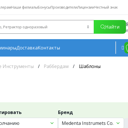
лерам
Наши филиалы
Бонусы
Производители
Лицензии
Честный знак
Найти
П
минары
Доставка
Контакты
е Инструменты
Раббердам
Шаблоны
тировать
Бренд