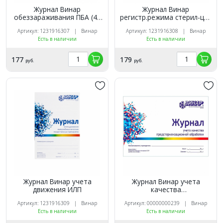
Журнал Винар
Журнал Винар
обеззараживания ПБА (44
регистр.режима стерил-ции
листа)
лекарст.веществ
Артикул: 1231916307 | Винар
Артикул: 1231916308 | Винар
Есть в наличии
Есть в наличии
177
179
руб.
руб.
Журнал Винар учета
Журнал Винар учета
движения ИЛП
качества
предстерилизационной
Артикул: 1231916309 | Винар
Артикул: 00000000239 | Винар
обработки (ф366|у)
Есть в наличии
Есть в наличии