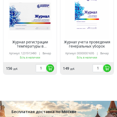
Журнал регистрации
Журнал учета проведения
температуры в
генеральных уборок
холодильном
Артикул: 1231913490 | Винар
Артикул: 00000001695 | Винар
оборудовании, Винар
Есть в наличии
Есть в наличии
156
149
руб.
руб.
Бесплатная доставка по Москве