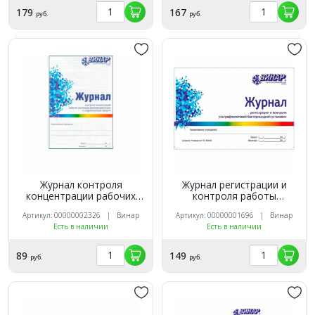
179
167
руб.
руб.
Журнал контроля
Журнал регистрации и
концентрации рабочих
контроля работы
растворов
бактерицидной установки
Артикул: 00000002326 | Винар
Артикул: 00000001696 | Винар
дезинфицирующих и
Есть в наличии
Есть в наличии
стерилизирующих средств
89
149
руб.
руб.