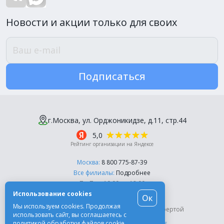
Новости и акции только для своих
Подписаться
г.Москва, ул. Орджоникидзе, д.11, стр.44
5,0
Рейтинг организации на Яндексе
Москва:
8 800 775-87-39
Все филиалы:
Подробнее
Пн-Пт, с 10:00 до 18:00
Использование cookies
Ок
© Компания «Эль-Дент», 2003-2026
Мы используем cookies. Продолжая
Цены на сайте не являются публичной офертой
использовать сайт, вы соглашаетесь с
политикой обработки файлов cookie
.
Разработка сайта -
Moscow Dynamics