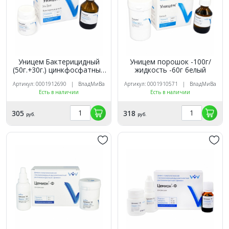
Уницем Бактерицидный
Уницем порошок -100г/
(50г.+30г.) цинкфосфатный
жидкость -60г белый
цемент, ВладМиВа
Артикул: 0001912690 | ВладМиВа
Артикул: 0001910571 | ВладМиВа
Есть в наличии
Есть в наличии
305
318
руб.
руб.