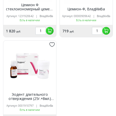
Цемион Ф
стеклоиономерный цемент
Цемион-Ф, ВладМиВа
(35г+25г) ВладМиВа
Артикул: 1231920642 | ВладМиВа
Артикул: 00000909642 | ВладМиВа
Есть в наличии
Есть в наличии
1 820
719
руб.
руб.
Эодент длительного
отверждения (25г.+8мл.)
цинкоксидэвгенольный
Артикул: 0001910797 | ВладМиВа
цемент, ВладМиВа
Есть в наличии